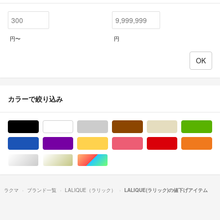
円〜
円
カラーで絞り込み
ブラック/黒色系
ホワイト/白色系
グレー/灰色系
ブラウン/茶色系
ベージュ系
グ
ブルー・ネイビー/青色系
パープル/紫色系
イエロー/黄色系
ピンク/桃色系
レッド/赤色系
オ
シルバー/銀色系
ゴールド/金色系
マルチカラー
ラクマ
ブランド一覧
LALIQUE（ラリック）
LALIQUE(ラリック)の値下げアイテム