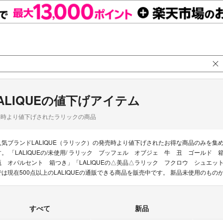
ALIQUEの値下げアイテム
品時より値下げされたラリックの商品
人気ブランドLALIQUE（ラリック）の発売時より値下げされたお得な商品のみを
す。 「LALIQUEの/未使用/ ラリック ブッフェル オブジェ 牛 丑 ゴールド 
瓶 オパルセント 箱つき」「LALIQUEの△美品△ラリック フクロウ シュエ
では現在500点以上のLALIQUEの通販できる商品を販売中です。 新品未使用のも
すべて
新品