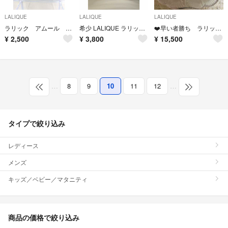
LALIQUE
LALIQUE
LALIQUE
ラリック アムール オードパルファム 100ml
希少 LALIQUE ラリック サティーヌ オードパルファム 香水 100ml
❤️早い者勝ち ラリック 希少 ドゥ・フルール 香水瓶 新品
¥
2,500
¥
3,800
¥
15,500
…
8
9
10
11
12
…
タイプで絞り込み
レディース
メンズ
キッズ／ベビー／マタニティ
商品の価格で絞り込み