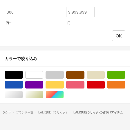
円〜
円
カラーで絞り込み
ブラック/黒色系
ホワイト/白色系
グレー/灰色系
ブラウン/茶色系
ベージュ系
グ
ブルー・ネイビー/青色系
パープル/紫色系
イエロー/黄色系
ピンク/桃色系
レッド/赤色系
オ
シルバー/銀色系
ゴールド/金色系
マルチカラー
ラクマ
ブランド一覧
LALIQUE（ラリック）
LALIQUE(ラリック)の値下げアイテム