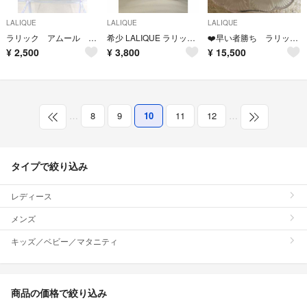
LALIQUE
LALIQUE
LALIQUE
ラリック アムール オードパルファム 100ml
希少 LALIQUE ラリック サティーヌ オードパルファム 香水 100ml
❤️早い者勝ち ラリック 希少 ドゥ・フルール 香水瓶 新品
¥
2,500
¥
3,800
¥
15,500
…
8
9
10
11
12
…
タイプで絞り込み
レディース
メンズ
キッズ／ベビー／マタニティ
商品の価格で絞り込み