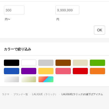
円〜
円
カラーで絞り込み
ブラック/黒色系
ホワイト/白色系
グレー/灰色系
ブラウン/茶色系
ベージュ系
グ
ブルー・ネイビー/青色系
パープル/紫色系
イエロー/黄色系
ピンク/桃色系
レッド/赤色系
オ
シルバー/銀色系
ゴールド/金色系
マルチカラー
ラクマ
ブランド一覧
LALIQUE（ラリック）
LALIQUE(ラリック)の値下げアイテム