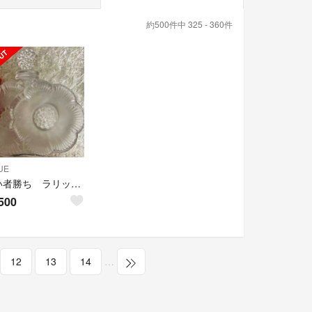
約500件中 325 - 360件
UE
❤️早い者勝ち ラリック 希少 ドゥ・フルール 香水瓶 新品
500
12
13
14
…