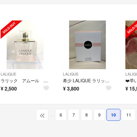
LALIQUE
LALIQUE
LALIQ
ラリック アムール オードパルファム 100ml
希少 LALIQUE ラリック サティーヌ オードパルファム 香水 100ml
¥
2,500
¥
3,800
¥
15,
…
6
7
8
9
10
11