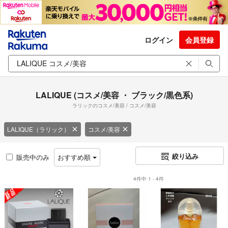
ログイン
会員登録
LALIQUE (コスメ/美容 ・ ブラック/黒色系)
ラリックのコスメ/美容 / コスメ/美容
LALIQUE（ラリック）
コスメ/美容
絞り込み
販売中のみ
おすすめ順
4件中 1 - 4件