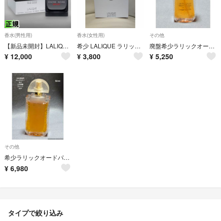
香水(男性用)
香水(女性用)
その他
【新品未開封】LALIQUE ENCRE NOIRE SPORT 100ml
希少 LALIQUE ラリック サティーヌ オードパルファム 香水 100ml
廃盤希少ラリックオーデトワレ30ml
¥
12,000
¥
3,800
¥
5,250
その他
希少ラリックオードパルファム50ml
¥
6,980
タイプで絞り込み