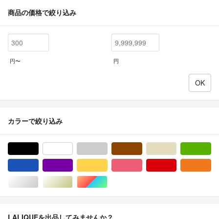
商品の価格で絞り込み
円〜
円
カラーで絞り込み
ブラック/黒色系
ホワイト/白色系
グレー/灰色系
ブラウン/茶色系
ベージュ系
グ
ブルー・ネイビー/青色系
パープル/紫色系
イエロー/黄色系
ピンク/桃色系
レッド/赤色系
オ
シルバー/銀色系
ゴールド/金色系
マルチカラー
LALIQUEを出品してみませんか？