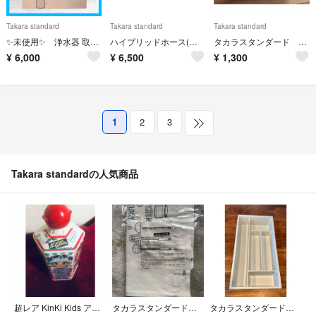
Takara standard
Takara standard
Takara standard
✨️未使用✨️ 浄水器 取換用カートリッジ TJS-TC-N19 3個入り
ハイブリッドホース(追い炊き配管用)
タカラスタンダード 歯ブラシ スタンド
¥
6,000
¥
6,500
¥
1,300
1
2
3
Takara standardの人気商品
超レア KinKi Kids アニメキャラクター絵合わせシャンプー
タカラスタンダード オリジナルエコバッグ
タカラスタンダード カトラリーケース グレー