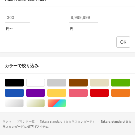
円〜
円
カラーで絞り込み
ブラック/黒色系
ホワイト/白色系
グレー/灰色系
ブラウン/茶色系
ベージュ系
グ
ブルー・ネイビー/青色系
パープル/紫色系
イエロー/黄色系
ピンク/桃色系
レッド/赤色系
オ
シルバー/銀色系
ゴールド/金色系
マルチカラー
ラクマ
ブランド一覧
Takara standard（タカラスタンダード）
Takara standard(タカ
ラスタンダード)の値下げアイテム