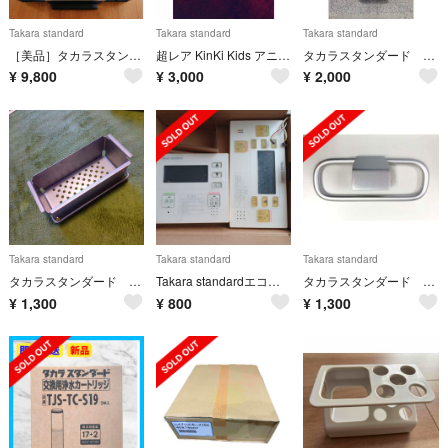
Takara standard
Takara standard
Takara standard
［美品］タカラスタンダード ビルトインコンロ 3口 LPガス
超レア KinKi Kids アニメキャラクター絵合わせシャンプー
タカラスタンダード フレキシブルシャワーホルダー
¥
9,800
¥
3,000
¥
2,000
Takara standard
Takara standard
Takara standard
タカラスタンダード シンク ゴミ受け 家事らくシンク用
Takara standardエコキュートリモコン
タカラスタンダード レール引手用タオルハンガー TKタオルリングKIC
¥
1,300
¥
800
¥
1,300