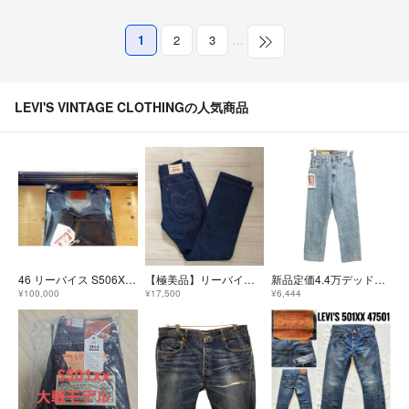
1
2
3
…
LEVI'S VINTAGE CLOTHINGの人気商品
46 リーバイス S506XXE 1944 大戦モデル デニムジャケット XXL
【極美品】リーバイス LVC 701 マリリンモンロー W28 濃紺 BIGE
新品定価4.4万デッドストック W25 リーバイス701
¥100,000
¥17,500
¥6,444