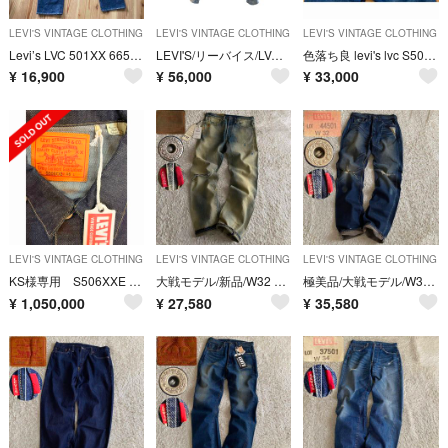
LEVI'S VINTAGE CLOTHING
LEVI'S VINTAGE CLOTHING
LEVI'S VINTAGE CLOTHING
Levi’s LVC 501XX 66501 赤耳 BIG E W28 濃紺
LEVI'S/リーバイス/LVC/デニムジャケット/1stトラッカージャケット/アメカジ/大きサイズ/Tバック/VINTAGE
色落ち良 levi's lvc S501XX 大戦モデル W31 555 バレンシア コーンミルズ リーバイス 90s復刻 デニム
¥
16,900
¥
56,000
¥
33,000
LEVI'S VINTAGE CLOTHING
LEVI'S VINTAGE CLOTHING
LEVI'S VINTAGE CLOTHING
KS様専用 S506XXE 506着限定 リーバイス LVC 大戦 Tバック
大戦モデル/新品/W32 リーバイス S501XX 片面bigE コーンデニム
極美品/大戦モデル/W32 リーバイス S501XX 片面ビッグE 赤耳 鬼ヒゲ
¥
1,050,000
¥
27,580
¥
35,580