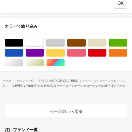
カラーで絞り込み
ブラック/黒色系
ホワイト/白色系
グレー/灰色系
ブラウン/茶色系
ベージュ系
グ
ブルー・ネイビー/青色系
パープル/紫色系
イエロー/黄色系
ピンク/桃色系
レッド/赤色系
オ
シルバー/銀色系
ゴールド/金色系
マルチカラー
ラクマ
ブランド一覧
LEVI'S VINTAGE CLOTHING（リーバイスビンテージクロージン
グ）
LEVI'S VINTAGE CLOTHING(リーバイスビンテージクロージング)の値下げアイテム
ページの上へ戻る
注目ブランド一覧