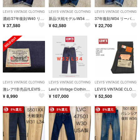
LEVI'S VINTAGE CLOTHING
LEVI'S VINTAGE CLOTHING
LEVI'S VINTAGE CLOTHING
濃紺/37年復刻/W40 リーバイス 501XX 片面ビッグE 赤耳デニム 尾錠
新品/大戦モデル/W34 リーバイス S501XX 片面ビッグE 赤耳 月桂樹
37年復刻/W34 リーバイス 501XX 片面ビッグE 赤耳 尾錠 鬼ヒゲ
¥
37,580
¥
62,580
¥
22,700
LEVI'S VINTAGE CLOTHING
LEVI'S VINTAGE CLOTHING
LEVI'S VINTAGE CLOTHING
激レア!!非売品!!LEVI'S denimクラッチバッグ NO2 201
Levi’s Vintage Clothing 1870S NEVADA
LEVI’S VINTAGE CLOTHING（LVC）大戦モデル
¥
8,990
¥
107,000
¥
52,500
5%還元
5%還元
5%還元