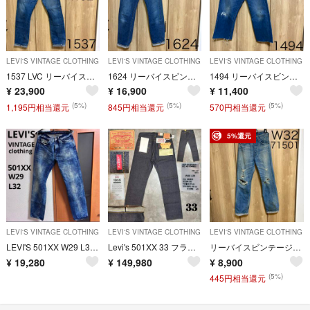
LEVI'S VINTAGE CLOTHING
LEVI'S VINTAGE CLOTHING
LEVI'S VINTAGE CLOTHING
1537 LVC リーバイスビンテージクロージング S501XX デニムパンツ
1624 リーバイスビンテージクロージング501XX 復刻デニムパンツ
1494 リーバイスビンテージクロージング 501xx 復刻デニムパンツ
¥
23,900
¥
16,900
¥
11,400
(5%)
(5%)
(5%)
1,195円相当還元
845円相当還元
570円相当還元
5%還元
LEVI'S VINTAGE CLOTHING
LEVI'S VINTAGE CLOTHING
LEVI'S VINTAGE CLOTHING
LEVI'S 501XX W29 L32 VINTAGE clothing
Levi's 501XX 33 フラッシャー BIGE 赤耳 濃紺 55年 日本
リーバイスビンテージクロージング 71501 デニムパンツ
¥
19,280
¥
149,980
¥
8,900
(5%)
445円相当還元