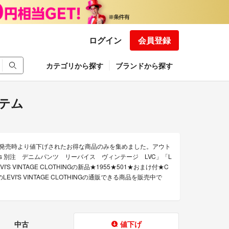
ログイン
会員登録
カテゴリから探す
ブランドから探す
イテム
ジング）の発売時より値下げされたお得な商品のみを集めました。アウト
levi's 別注 デニムパンツ リーバイス ヴィンテージ LVC」「L
」「LEVI'S VINTAGE CLOTHINGの新品★1955★501★おまけ付★C
LEVI'S VINTAGE CLOTHINGの通販できる商品を販売中で
中古
値下げ