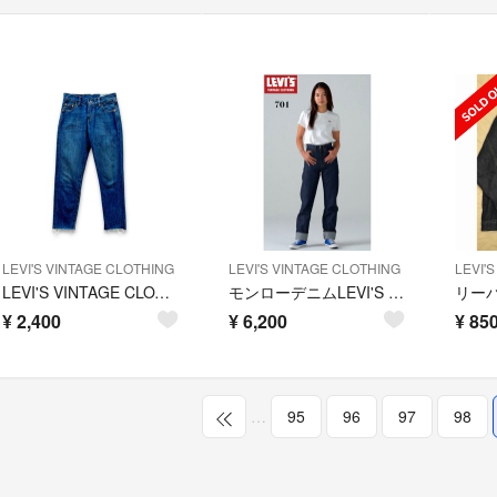
LEVI'S VINTAGE CLOTHING
LEVI'S VINTAGE CLOTHING
LEVI'
LEVI'S VINTAGE CLOTHING 505 1967年モデル
モンローデニムLEVI'S VINTAGE CLOTHING 1950s 701
¥
2,400
¥
6,200
¥
850
…
95
96
97
98