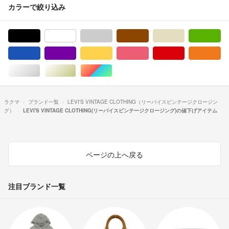
カラーで絞り込み
ブラック/黒色系
ホワイト/白色系
グレー/灰色系
ブラウン/茶色系
ベージュ系
グ
ブルー・ネイビー/青色系
パープル/紫色系
イエロー/黄色系
ピンク/桃色系
レッド/赤色系
オ
シルバー/銀色系
ゴールド/金色系
マルチカラー
ラクマ
ブランド一覧
LEVI'S VINTAGE CLOTHING（リーバイスビンテージクロージン
グ）
LEVI'S VINTAGE CLOTHING(リーバイスビンテージクロージング)の値下げアイテム
ページの上へ戻る
注目ブランド一覧