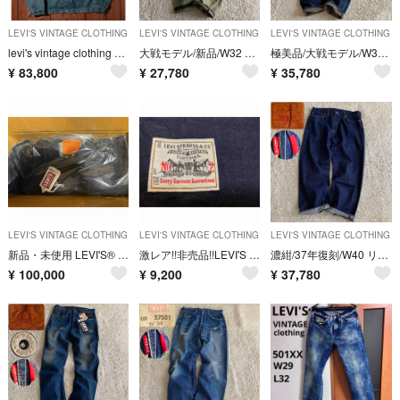
LEVI'S VINTAGE CLOTHING
LEVI'S VINTAGE CLOTHING
LEVI'S VINTAGE CLOTHING
levi's vintage clothing 1944 s506xx 大戦
大戦モデル/新品/W32 リーバイス S501XX 片面bigE コーンデニム
極美品/大戦モデル/W32 リーバイス S501XX 片面ビッグE 赤耳 鬼ヒゲ
¥
83,800
¥
27,780
¥
35,780
LEVI'S VINTAGE CLOTHING
LEVI'S VINTAGE CLOTHING
LEVI'S VINTAGE CLOTHING
新品・未使用 LEVI'S® S506XX 1944 デニムジャケット XL
激レア!!非売品!!LEVI'S denimクラッチバッグ NO2 201
濃紺/37年復刻/W40 リーバイス 501XX 片面ビッグE 赤耳デニム 尾錠
¥
100,000
¥
9,200
¥
37,780