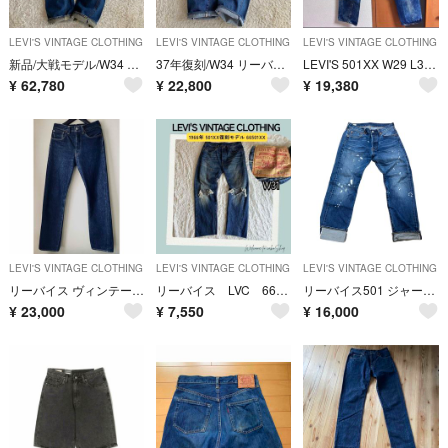
LEVI'S VINTAGE CLOTHING
LEVI'S VINTAGE CLOTHING
LEVI'S VINTAGE CLOTHING
新品/大戦モデル/W34 リーバイス S501XX 片面ビッグE 赤耳 月桂樹
37年復刻/W34 リーバイス 501XX 片面ビッグE 赤耳 尾錠 鬼ヒゲ
LEVI'S 501XX W29 L32 VINTAGE clothing
¥
62,780
¥
22,800
¥
19,380
LEVI'S VINTAGE CLOTHING
LEVI'S VINTAGE CLOTHING
LEVI'S VINTAGE CLOTHING
リーバイス ヴィンテージ47501XX ホワイトオーク USA製
リーバイス LVC 66501 ダブルネーム 501XX W31 1966復刻
リーバイス501 ジャーナルスタンダード別注ペイントW32
¥
23,000
¥
7,550
¥
16,000