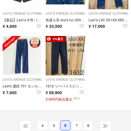
LEVI'S VINTAGE CLOTHING
LEVI'S VINTAGE CLOTHING
LEVI'S VINTAGE CLOTHING
【新品】Levi’s 478 バギー デニムショートパンツ W30
色落ち良 levi's lvc S501XX 大戦モデル W31 555 バレンシア コーンミルズ リーバイス 90s復刻 デニム
Levi’s LVC 501XX 66501 赤耳 BIG E W28 濃紺
¥
4,600
¥
33,500
¥
17,000
5%還元
LEVI'S VINTAGE CLOTHING
LEVI'S VINTAGE CLOTHING
Levi's 濃紺 701 モンローデニムLVC 赤耳 BIGE w26
1612 リーバイスビンテージクロージング S501XX 44501 大戦デニム
¥
7,600
¥
69,900
(5%)
3,495円相当還元
…
4
5
6
7
8
…