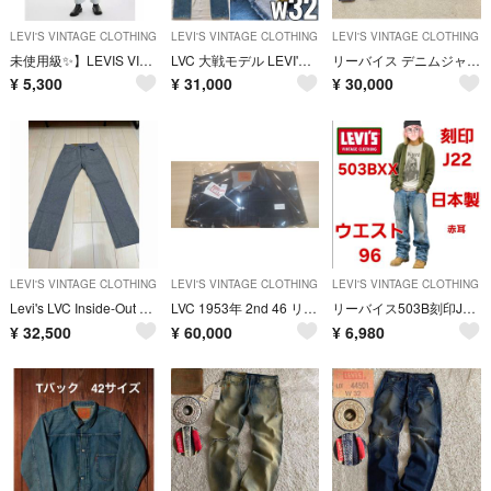
LEVI'S VINTAGE CLOTHING
LEVI'S VINTAGE CLOTHING
LEVI'S VINTAGE CLOTHING
未使用級✨】LEVIS VINTAGE CLOTHING 701 W26
LVC 大戦モデル LEVI'S S501XX w32 グリーンスレーキ
リーバイス デニムジャケット 1st 506XX Levi’s ファースト
¥
5,300
¥
31,000
¥
30,000
LEVI'S VINTAGE CLOTHING
LEVI'S VINTAGE CLOTHING
LEVI'S VINTAGE CLOTHING
Levi's LVC Inside-Out 501 W32 新品 501本限定
LVC 1953年 2nd 46 リーバイス
リーバイス503B刻印J22 日本製 ヴィンテージ 赤耳隠しリベット34
¥
32,500
¥
60,000
¥
6,980