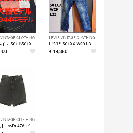
S VINTAGE CLOTHING
LEVI'S VINTAGE CLOTHING
リーバイス 501 S501XX 44501 44年モデル 大戦モデル W38②
LEVI'S 501XX W29 L32 VINTAGE clothing
000
¥
19,380
S VINTAGE CLOTHING
【新品】Levi’s 478 バギー デニムショートパンツ W30