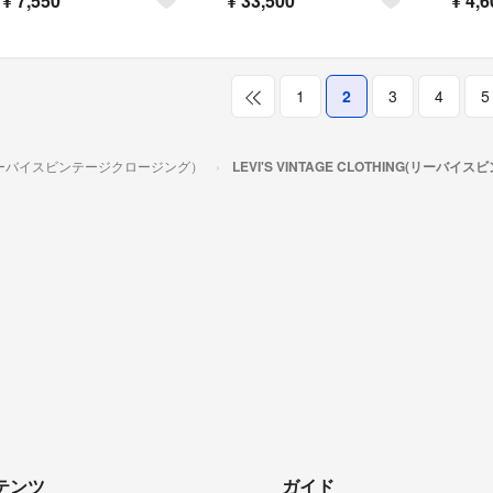
¥
7,550
¥
33,500
¥
4,6
1
2
3
4
5
ING（リーバイスビンテージクロージング）
LEVI'S VINTAGE CLOTHING(リ
テンツ
ガイド