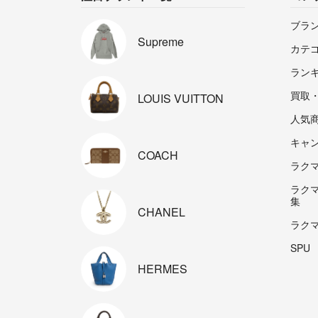
ブラ
Supreme
カテ
ラン
買取
LOUIS
VUITTON
人気
キャ
COACH
ラクマp
ラク
集
CHANEL
ラク
SPU
HERMES