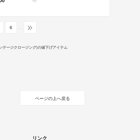
00
6
…
ーバイスビンテージクロージング)の値下げアイテム
ページの上へ戻る
リンク