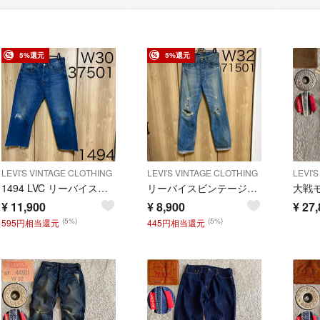
5%還元
5%還元
LEVI'S VINTAGE CLOTHING
LEVI'S VINTAGE CLOTHING
LEVI'
1494 LVC リーバイスビンテージクロージング 501XX 復刻デニムパンツ
リーバイスビンテージクロージング 71501 デニムパンツ
¥
11,900
¥
8,900
¥
27,
(5%)
(5%)
595円相当還元
445円相当還元