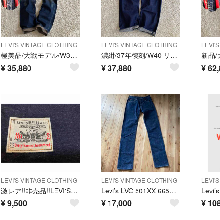
LEVI'S VINTAGE CLOTHING
LEVI'S VINTAGE CLOTHING
LEVI'
極美品/大戦モデル/W32 リーバイス S501XX 片面ビッグE 赤耳 鬼ヒゲ
濃紺/37年復刻/W40 リーバイス 501XX 片面ビッグE 赤耳デニム 尾錠
¥
35,880
¥
37,880
¥
62,
LEVI'S VINTAGE CLOTHING
LEVI'S VINTAGE CLOTHING
LEVI'
激レア!!非売品!!LEVI'S denimクラッチバッグ NO2 201
Levi’s LVC 501XX 66501 赤耳 BIG E W28 濃紺
¥
9,500
¥
17,000
¥
108