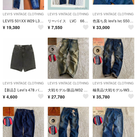
LEVI'S VINTAGE CLOTHING
LEVI'S VINTAGE CLOTHING
LEVI'S VINTAGE CLOTHING
LEVI'S 501XX W29 L32 VINTAGE clothing
リーバイス LVC 66501 ダブルネーム 501XX W31 1966復刻
色落ち良 levi's lvc S501XX 大戦モデル W31 555 バレンシア コーンミルズ リーバイス 90s復刻 デニム
¥
19,380
¥
7,550
¥
33,000
LEVI'S VINTAGE CLOTHING
LEVI'S VINTAGE CLOTHING
LEVI'S VINTAGE CLOTHING
【新品】Levi’s 478 バギー デニムショートパンツ W30
大戦モデル/新品/W32 リーバイス S501XX 片面bigE コーンデニム
極美品/大戦モデル/W32 リーバイス S501XX 片面ビッグE 赤耳 鬼ヒゲ
¥
4,600
¥
27,780
¥
35,780