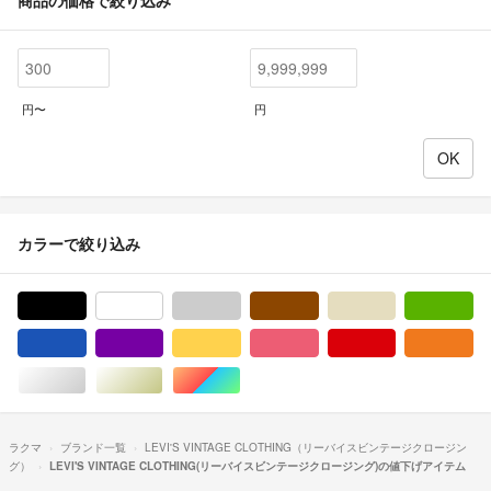
商品の価格で絞り込み
円〜
円
カラーで絞り込み
ブラック/黒色系
ホワイト/白色系
グレー/灰色系
ブラウン/茶色系
ベージュ系
グ
ブルー・ネイビー/青色系
パープル/紫色系
イエロー/黄色系
ピンク/桃色系
レッド/赤色系
オ
シルバー/銀色系
ゴールド/金色系
マルチカラー
ラクマ
ブランド一覧
LEVI'S VINTAGE CLOTHING（リーバイスビンテージクロージン
グ）
LEVI'S VINTAGE CLOTHING(リーバイスビンテージクロージング)の値下げアイテム