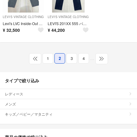
LEVI'S VINTAGE CLOTHING
LEVI'S VINTAGE CLOTHING
Levi's LVC Inside-Out 501 W32 新品 501本限定
LEVI'S 201XX 555 バレンシアUSA製 BIGE W31 赤耳濃紺
¥
32,500
¥
44,200
1
2
3
4
…
タイプで絞り込み
レディース
メンズ
キッズ／ベビー／マタニティ