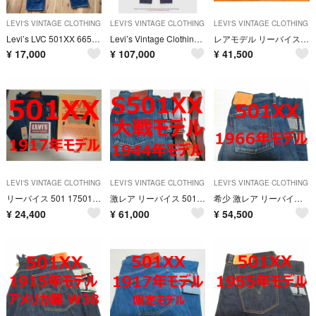
LEVI'S VINTAGE CLOTHING
LEVI'S VINTAGE CLOTHING
LEVI'S VINTAGE CLOTHING
Levi’s LVC 501XX 66501 赤耳 BIG E W28 濃紺
Levi’s Vintage Clothing 1870S NEVADA
レアモデル リーバイス 501 44501 1944年モデル 大戦モデル
¥
17,000
¥
107,000
¥
41,500
LEVI'S VINTAGE CLOTHING
LEVI'S VINTAGE CLOTHING
LEVI'S VINTAGE CLOTHING
リーバイス 501 17501 1917年モデル サスペンダー 箱付き
激レア リーバイス 501 44501 1944年モデル 大戦モデル
希少 激レア リーバイス 501 1966年モデル 66501 W34
¥
24,400
¥
61,000
¥
54,500