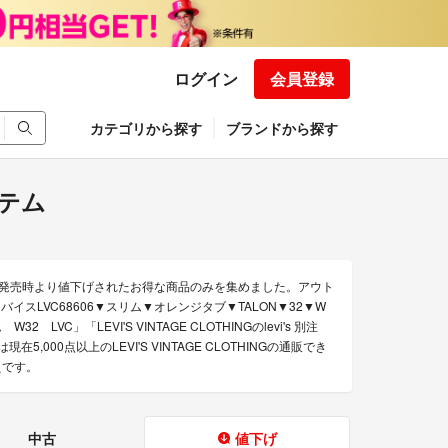
ログイン
会員登録
カテゴリから探す
ブランドから探す
イテム
ジング）の発売時より値下げされたお得な商品のみを集めました。アウト
リーバイスLVC68606▼スリム▼オレンジタブ▼TALON▼32▼W
ニム W32 LVC」「LEVI'S VINTAGE CLOTHINGのlevi's 別注
0点以上のLEVI'S VINTAGE CLOTHINGの通販でき
えです。
中古
値下げ