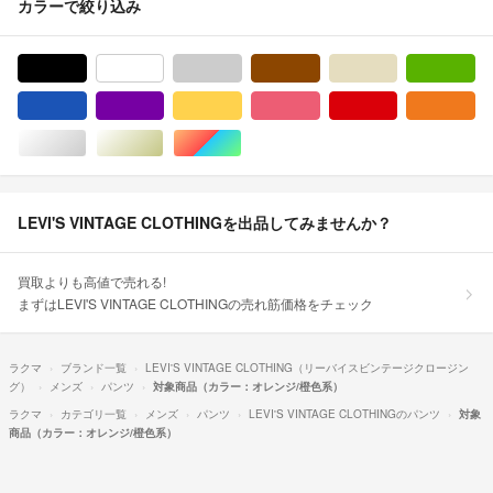
カラーで絞り込み
ブラック/黒色系
ホワイト/白色系
グレー/灰色系
ブラウン/茶色系
ベージュ系
グ
ブルー・ネイビー/青色系
パープル/紫色系
イエロー/黄色系
ピンク/桃色系
レッド/赤色系
オ
シルバー/銀色系
ゴールド/金色系
マルチカラー
LEVI'S VINTAGE CLOTHINGを出品してみませんか？
買取よりも高値で売れる!
まずはLEVI'S VINTAGE CLOTHINGの売れ筋価格をチェック
ラクマ
ブランド一覧
LEVI'S VINTAGE CLOTHING（リーバイスビンテージクロージン
グ）
メンズ
パンツ
対象商品（カラー：オレンジ/橙色系）
ラクマ
カテゴリ一覧
メンズ
パンツ
LEVI'S VINTAGE CLOTHINGのパンツ
対象
商品（カラー：オレンジ/橙色系）