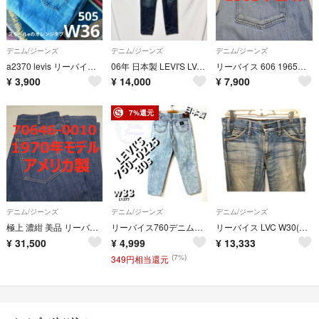
デニム/ジーンズ
デニム/ジーンズ
デニム/ジーンズ
a2370 levis リーバイス 505 W36 オレンジタブヴィンテージ
06年 日本製 LEVI'S LVC 68606 BIG-E スリム 34
リーバイス 606 1965年モデル 36060-0005 チェーンステッチ
¥
3,900
¥
14,000
¥
7,900
7%還元
デニム/ジーンズ
デニム/ジーンズ
デニム/ジーンズ
極上 濃紺 美品 リーバイス 646 1970年モデル 70646 アメリカ製
リーバイス760デニムパンツL1377ケミカルワイド80sグランジ日本製古着
リーバイス LVC W30(81×80)SHIPS 606 68606-0006
¥
31,500
¥
4,999
¥
13,333
(7%)
349円相当還元