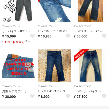
デニム/ジーンズ
デニム/ジーンズ
デニム/ジーンズ
リーバイス550ブラックデニムパンツL1190w36極太90sアメリカ製古着
LEVI'SリーバイスLVC83501▼赤耳最終モデル復刻▼32▼W約78㎝
LEVI’S リーバイス125周年 記念モデル カスタム？W33
¥
15,999
¥
10,980
¥
50,000
(7%)
1,119円相当還元
デニム/ジーンズ
デニム/ジーンズ
デニム/ジーンズ
貴重 レアモデル リーバイス 501 S501XX 44501 大戦モデル 限定
LEVIS LVC 71517 ローライズカスタマイズド BIGE 32 00s
LEVI'S リーバイス S501XX 大戦 44年復刻 W29
¥
38,000
¥
8,900
¥
27,800