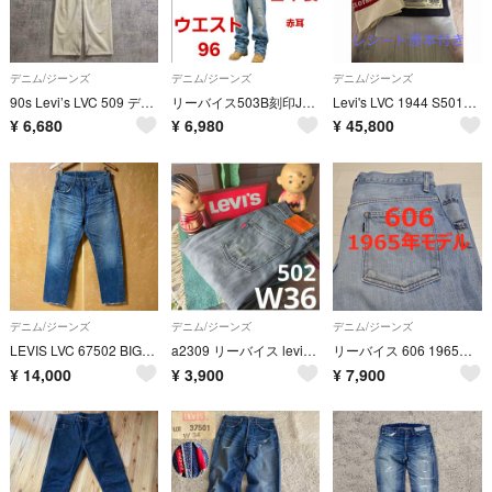
デニム/ジーンズ
デニム/ジーンズ
デニム/ジーンズ
90s Levi’s LVC 509 デニムパンツ ホワイト 1994年製
リーバイス503B刻印J22 日本製 ヴィンテージ 赤耳隠しリベット34
Levi's LVC 1944 S501XX W28 L34 日本製 大戦モデル
¥
6,680
¥
6,980
¥
45,800
デニム/ジーンズ
デニム/ジーンズ
デニム/ジーンズ
LEVIS LVC 67502 BIGE 赤耳 タロン 日本製 3032 00s
a2309 リーバイス levis 502 W36 髭落ちブラックストレート
リーバイス 606 1965年モデル 36060-0005 チェーンステッチ
¥
14,000
¥
3,900
¥
7,900