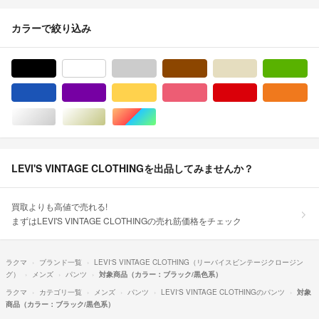
カラーで絞り込み
ブラック/黒色系
ホワイト/白色系
グレー/灰色系
ブラウン/茶色系
ベージュ系
グ
ブルー・ネイビー/青色系
パープル/紫色系
イエロー/黄色系
ピンク/桃色系
レッド/赤色系
オ
シルバー/銀色系
ゴールド/金色系
マルチカラー
LEVI'S VINTAGE CLOTHINGを出品してみませんか？
買取よりも高値で売れる!
まずはLEVI'S VINTAGE CLOTHINGの売れ筋価格をチェック
ラクマ
ブランド一覧
LEVI'S VINTAGE CLOTHING（リーバイスビンテージクロージン
グ）
メンズ
パンツ
対象商品（カラー：ブラック/黒色系）
ラクマ
カテゴリ一覧
メンズ
パンツ
LEVI'S VINTAGE CLOTHINGのパンツ
対象
商品（カラー：ブラック/黒色系）