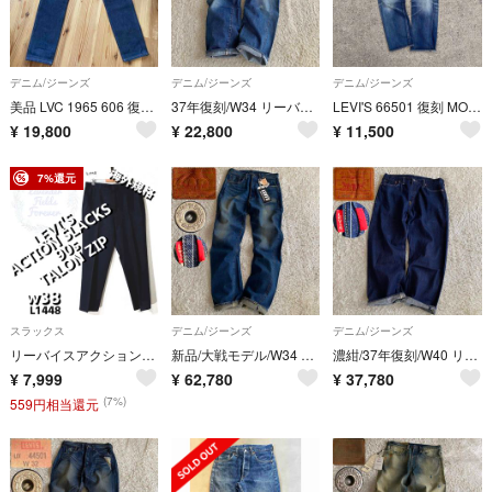
デニム/ジーンズ
デニム/ジーンズ
デニム/ジーンズ
美品 LVC 1965 606 復刻 スーパースリム W30 L32 レアモデル
37年復刻/W34 リーバイス 501XX 片面ビッグE 赤耳 尾錠 鬼ヒゲ
LEVI'S 66501 復刻 MODEL CRUSHED DENIM
¥
19,800
¥
22,800
¥
11,500
7%還元
スラックス
デニム/ジーンズ
デニム/ジーンズ
リーバイスアクションスラックスパンツL1448△ w38タロン90sアメリカ古着
新品/大戦モデル/W34 リーバイス S501XX 片面ビッグE 赤耳 月桂樹
濃紺/37年復刻/W40 リーバイス 501XX 片面ビッグE 赤耳デニム 尾錠
¥
7,999
¥
62,780
¥
37,780
(7%)
559円相当還元