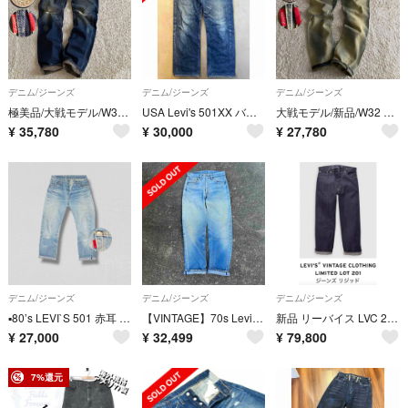
デニム/ジーンズ
デニム/ジーンズ
デニム/ジーンズ
極美品/大戦モデル/W32 リーバイス S501XX 片面ビッグE 赤耳 鬼ヒゲ
USA Levi's 501XX バレンシア製 90s アメリカ製 w32 55
大戦モデル/新品/W32 リーバイス S501XX 片面bigE コーンデニム
¥
35,780
¥
30,000
¥
27,780
デニム/ジーンズ
デニム/ジーンズ
デニム/ジーンズ
▪️80’s LEVI`S 501 赤耳 黒カン Rタブ 66後期 524 w28
【VINTAGE】70s Levis 501 "Late 66" 早い者勝ち
新品 リーバイス LVC 201 限定 ジーンズ トートバッグ付 シンチバック
¥
27,000
¥
32,499
¥
79,800
7%還元