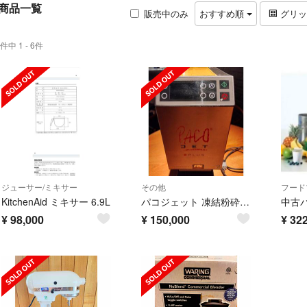
商品一覧
販売中のみ
おすすめ順
グリ
件中 1 - 6件
ジューサー/ミキサー
その他
フード
KitchenAid ミキサー 6.9L
パコジェット 凍結粉砕調理器 PJ－2plus
¥
98,000
¥
150,000
¥
322