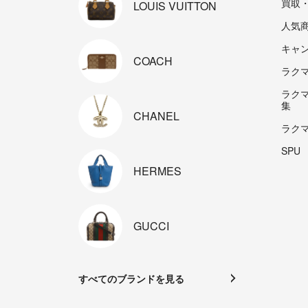
買取
LOUIS
VUITTON
人気
キャ
COACH
ラクマp
ラク
集
CHANEL
ラク
SPU
HERMES
GUCCI
すべてのブランドを見る