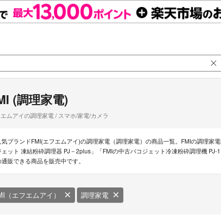
MI (調理家電)
エムアイの調理家電 / スマホ/家電/カメラ
人気ブランドFMI(エフエムアイ)の調理家電（調理家電）の商品一覧。FMIの調理家電の新着商
ジェット 凍結粉砕調理器 PJ－2plus」「FMIの中古パコジェット冷凍粉砕調理機 PJ
の通販できる商品を販売中です。
MI（エフエムアイ）
調理家電