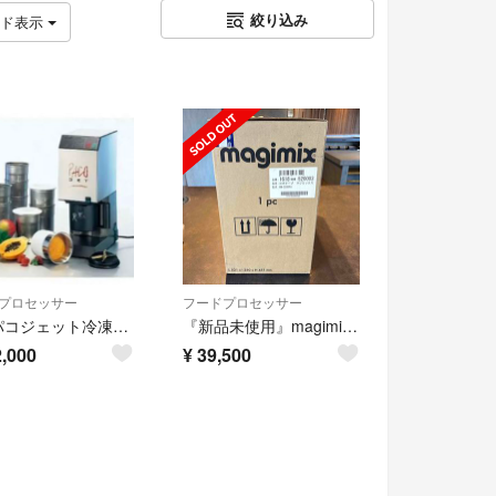
絞り込み
ッド表示
プロセッサー
フードプロセッサー
中古パコジェット冷凍粉砕調理機 PJ-1
『新品未使用』magimix Fシリーズ フードプロセッサー RM-3200FA
,000
¥
39,500