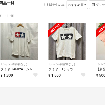
商品一覧
販売中のみ
おすすめ順
グリ
件中 1 - 4件
Tシャツ(半袖/袖なし)
Tシャツ(半袖/袖なし)
Tシャツ
タミヤ TAMIYA Tシャツ XL L相当 白 ロゴ プラモデル L1804
タミヤ Tシャツ
¥
1,300
¥
1,550
¥
50