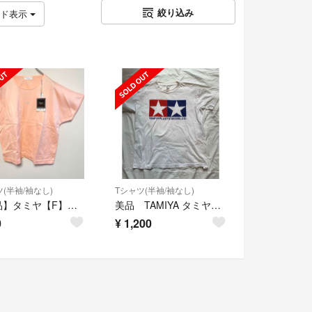
絞り込み
ッド表示
(半袖/袖なし)
Tシャツ(半袖/袖なし)
【新品】タミヤ【F】半袖フレンチスリーブTシャツ サーモンピンク 日本製
美品 TAMIYA タミヤ模型 両面プリント Tシャツ 白 S ノベルティグッズ
0
¥
1,200