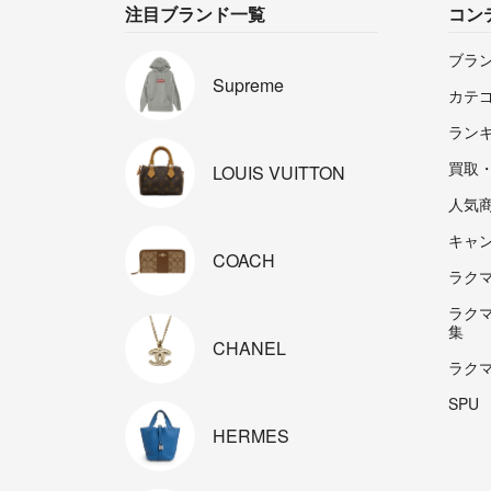
注目ブランド一覧
コン
ブラ
Supreme
カテ
ラン
買取
LOUIS
VUITTON
人気
キャ
COACH
ラクマp
ラク
集
CHANEL
ラク
SPU
HERMES