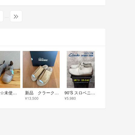
…
☆SALE☆未使用品 英国製 Clarks デザートブーツ チャッカーブーツ
新品 クラークスオリジナルス Wedge Slide ウェッジスライド
90'S スロベニア製 クラークス デザートトレック UK7.5 clarks DESERT TREK
¥13,500
¥5,980