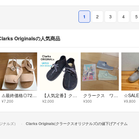
1
2
3
4
5
Clarks Originalsの人気商品
⚠️最終価格◎721 Clarks クラークス ピンク系 サンダル
【人気定番】クラークス オリジナルズ キッズ ブーツ UK11.5 老舗ブランド
クラークス ワラビー WALLABEES ステッカーセット
¥7,200
¥2,000
¥300
¥9,800
オリジナルズ）
Clarks Originals(クラークスオリジナルズ)の値下げアイテム