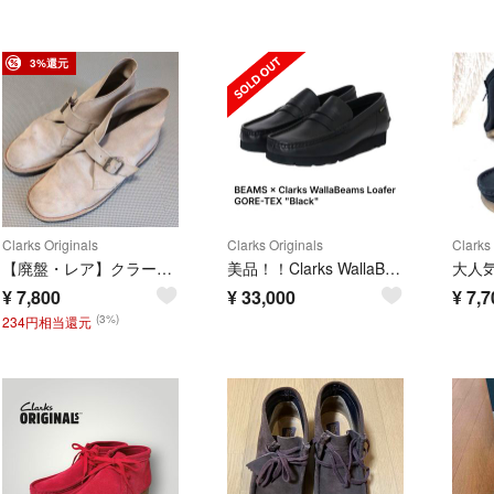
3%還元
Clarks Originals
Clarks Originals
Clarks 
【廃盤・レア】クラークス デザートモンク US10 スエード ベージュ
美品！！Clarks WallaBeams Lofer GORE-TEX
¥
7,800
¥
33,000
¥
7,7
(3%)
234円相当還元