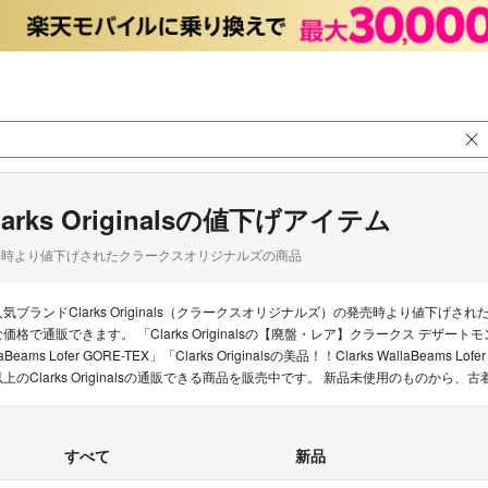
larks Originalsの値下げアイテム
品時より値下げされたクラークスオリジナルズの商品
人気ブランドClarks Originals（クラークスオリジナルズ）の発売時より値下
価格で通販できます。 「Clarks Originalsの【廃盤・レア】クラークス デザートモンク US
laBeams Lofer GORE-TEX」「Clarks Originalsの美品！！Clarks WallaB
以上のClarks Originalsの通販できる商品を販売中です。 新品未使用のものか
すべて
新品