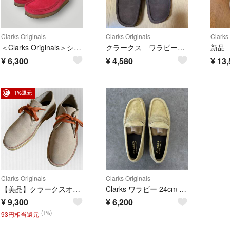
Clarks Originals
Clarks Originals
Clarks 
＜Clarks Originals＞シューズ クラークス ワラビー 27500円
クラークス ワラビー 25 1/2
¥
6,300
¥
4,580
¥
13,
1%還元
Clarks Originals
Clarks Originals
【美品】クラークスオリジナル デザートカーン 25.5cm ベージュ スエード
Clarks ワラビー 24cm ベージュ レディース 新品未使用 箱付き
¥
9,300
¥
6,200
(1%)
93円相当還元