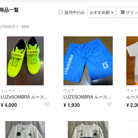
商品一覧
販売中のみ
おすすめ順
グリ
約700件中 1 - 36件
シューズ
ウェア
ウェア
LUZeSOMBRA ルースイソンブラ フットサル シューズ サッカー 屋内
LUZESOMBRA ルースイソンブラ ゲームパンツ トレーニングウェア
¥
4,000
¥
1,930
¥
2,3