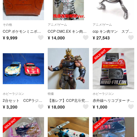
その他
アニメ/ゲーム
アニメ/ゲーム
CCP ポケモンミニポーチ 25092
CCP CMC.EX キン肉マン ゼブラ 2.0 残虐強制解除Ver.
ccp キン肉マン スプリングマン フィギュア アドベントVer. 原作カラー
¥
9,999
¥
14,000
¥
27,543
ホビーラジコン
特撮
ホビーラジコン
2台セット CCPラジコン フェアレディZ スープラ プロポ無
【激レア】CCP北斗究極造形 第一弾 ラオウ 拳王兜24cm 拳王兜 blood
赤外線ヘリコプター ナノファルコン
¥
3,200
¥
18,000
¥
1,000