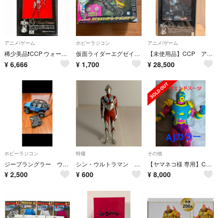
アニメ/ゲーム
ホビーラジコン
アニメ/ゲーム
稀少美品❗️CCP ウォーズマン ターミネーターVer. マスキュラーコレクション
仮面ライダーエグゼイド ＲＣ レイザーバイクゲーマー
【未使用品】CCP アシュラマン 2.0 アナザーアーム 原作カラー ver.
¥
6,666
¥
1,700
¥
28,500
ホビーラジコン
特撮
その他
ジープラングラー ウィリス
シン・ウルトラマン ガシャポンフィギュア
【ヤマネコ様 専用】CCP キン肉マン AJカラー
¥
2,500
¥
600
¥
8,000