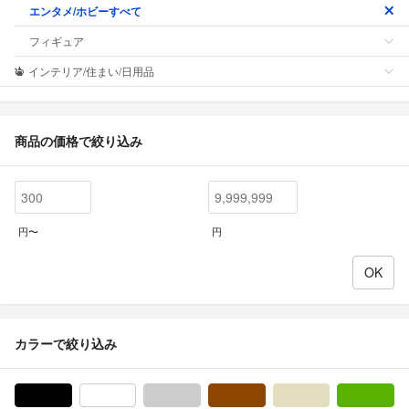
エンタメ/ホビーすべて
フィギュア
インテリア/住まい/日用品
商品の価格で絞り込み
円〜
円
カラーで絞り込み
ブラック/黒色系
ホワイト/白色系
グレー/灰色系
ブラウン/茶色系
ベージュ系
グ