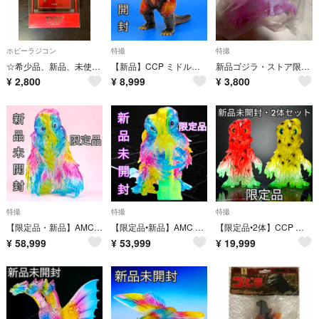
ホビーラジコン
特撮
特撮
☆希少品、新品、未使用☆フェラーリF430 赤外線コントロール式高性能ミニラジコン
【新品】CCP ミドルサイズシリーズ ゴジラ(1995）LimitedブラックラメVer. CCPJAPAN直販限定カラー ソフビ
新品ゴジラ・ストア限定 JAPAN GODZILLA ゴジラ（2023）桜カラー
¥
2,800
¥
8,999
¥
3,800
特撮
特撮
特撮
【限定品・新品】AMC ヘドラ成長期 DROP CANDY クリア Ver.【CCPJAPAN直販限定カラー】
【限定品•新品】AMC 煙突ヘドラ DROP CANDY クリア Ver.【CCPJAPAN直販限定カラー】ワンフェス限定 ソフビ
【限定品•2体】CCP ミドルサイズシリーズ ヘドラ すいか クリア Ver. 黄色すいか クリア Ver. 昭和の怪獣シリーズ
¥
58,999
¥
53,999
¥
19,999