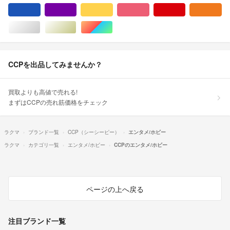
ブルー・ネイビー/青色系
パープル/紫色系
イエロー/黄色系
ピンク/桃色系
レッド/赤色系
オ
シルバー/銀色系
ゴールド/金色系
マルチカラー
CCPを出品してみませんか？
買取よりも高値で売れる!
まずはCCPの売れ筋価格をチェック
ラクマ
ブランド一覧
CCP（シーシーピー）
エンタメ/ホビー
ラクマ
カテゴリ一覧
エンタメ/ホビー
CCPのエンタメ/ホビー
ページの上へ戻る
注目ブランド一覧