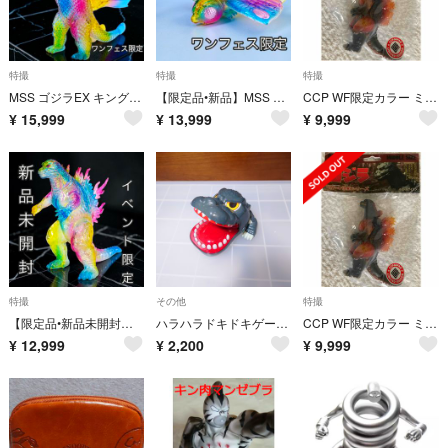
特撮
特撮
特撮
MSS ゴジラEX キングギドラ（1991）DROP CANDY クリア Ver. ミドルサイズシリーズ ゴジラEX ギドラ
【限定品•新品】MSS ゴジラEX モスラ（1992）DROP CANDY クリア Ver. ミドルサイズ ソフビ ソフトビニール
CCP WF限定カラー ミドルサイズ ゴジラ(1995) ブラックラメ Ver
¥
15,999
¥
13,999
¥
9,999
特撮
その他
特撮
【限定品•新品未開封】CCP ミドルサイズ ゴジラ (1999) DROP CANDY クリア Ver. ワンフェス限定
ハラハラドキドキゲーム ガブッとゴジラ おもちゃ イタイワニー
CCP WF限定カラー ミドルサイズ ゴジラ(1995) ブラックラメ Ver
¥
12,999
¥
2,200
¥
9,999