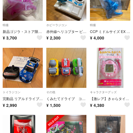
特撮
ホビーラジコン
特撮
新品ゴジラ・ストア限定 JAPAN GODZILLA ゴジラ（2023）桜カラー
赤外線ヘリコプター ピコファルコン
CCP ミドルサイズ EX 第5弾 ゴジラ（2001）ゴジラブルー【未開封】
¥
3,700
¥
2,300
¥
4,000
トイラジコン
その他
キャラクターグッズ
完動品 リアルドライブシリーズ スープラESSO Ultrafio ラジコンカー
くみたてドライブ コロコロビークル 3点セット
【激レア】きゃらタイマー たまごっち ケーたま ピンク バンダイ 完売品
¥
2,990
¥
1,500
¥
4,380