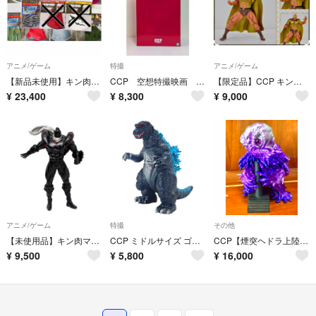
アニメ/ゲーム
特撮
アニメ/ゲーム
【新品未使用】キン肉マン マスキュラーマスク18枚【バラ売り可】
CCP 空想特撮映画 シン・ウルトラマン スペシウム光線Ver. フィギュア
【限定品】CCP キン肉マン アメリカン・エキスプレス AMEX 限定Ver
¥
23,400
¥
8,300
¥
9,000
アニメ/ゲーム
特撮
その他
【未使用品】キン肉マン CMC No.EX シルバーマン 漆黒Ver 1.0
CCP ミドルサイズ ゴジラEX第5弾（2001）ゴジラブルー Ver.
CCP【煙突ヘドラ上陸期】アメジスト Ver.
¥
9,500
¥
5,800
¥
16,000