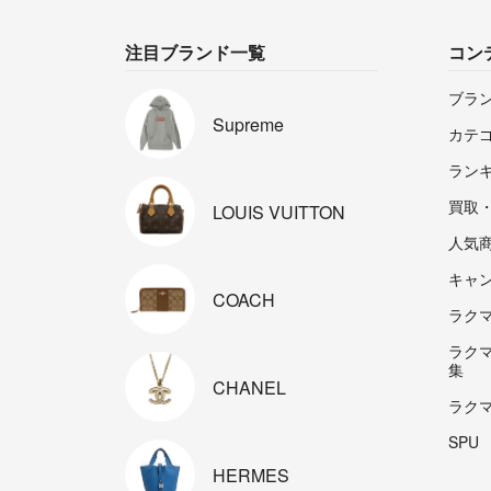
注目ブランド一覧
コン
ブラ
Supreme
カテ
ラン
買取
LOUIS
VUITTON
人気
キャ
COACH
ラクマp
ラク
集
CHANEL
ラク
SPU
HERMES