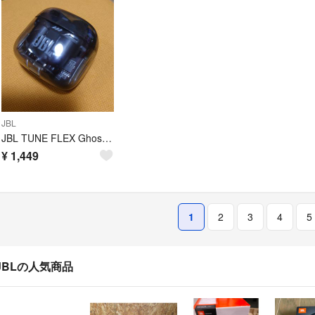
JBL
JBL TUNE FLEX Ghost Edition 充電器 充電ケース
¥
1,449
1
2
3
4
5
JBLの人気商品