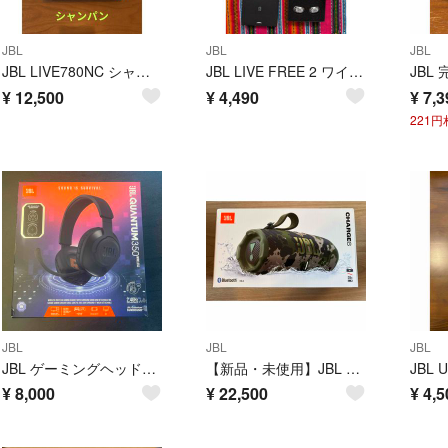
JBL
JBL
JBL
JBL LIVE780NC シャンパン 新品未使用
JBL LIVE FREE 2 ワイヤレスイヤホン
¥
12,500
¥
4,490
¥
7,3
221
JBL
JBL
JBL
JBL ゲーミングヘッドホンQUANTUM350
【新品・未使用】JBL スピーカー CHARGE 6 SQUAD 迷彩
¥
8,000
¥
22,500
¥
4,5