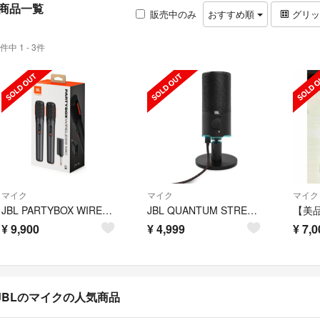
商品一覧
販売中のみ
おすすめ順
グリ
件中 1 - 3件
マイク
マイク
マイク
JBL PARTYBOX WIRELESS MIC 2本セット
JBL QUANTUM STREAM USBスタンドアロン デュアルコンデンサー
¥
9,900
¥
4,999
¥
7,0
JBLのマイクの人気商品