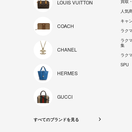
買取
LOUIS
VUITTON
人気
キャ
COACH
ラクマp
ラク
集
CHANEL
ラク
SPU
HERMES
GUCCI
すべてのブランドを見る