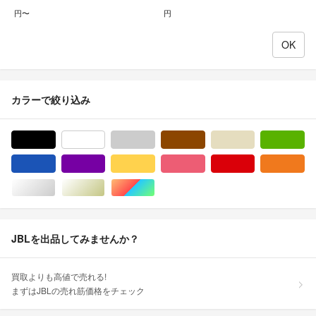
円〜
円
カラーで絞り込み
ブラック/黒色系
ホワイト/白色系
グレー/灰色系
ブラウン/茶色系
ベージュ系
グ
ブルー・ネイビー/青色系
パープル/紫色系
イエロー/黄色系
ピンク/桃色系
レッド/赤色系
オ
シルバー/銀色系
ゴールド/金色系
マルチカラー
JBLを出品してみませんか？
買取よりも高値で売れる!
まずはJBLの売れ筋価格をチェック