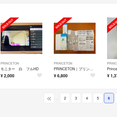
PRiNCETON
PRiNCETON
PRiN
モニター 白 フルHD
PRINCETON｜プリンストン 〔ワイヤレスHDMI〕ワイヤレスHDMI to
¥
2,000
¥
6,800
¥
1,3
…
2
3
4
5
6