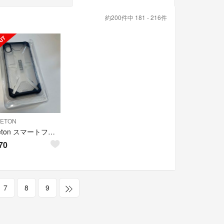
約200件中 181 - 216件
CETON
Princeton スマートフォンケース UAG-IPH18L-IC
70
7
8
9