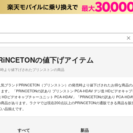
RiNCETONの値下げアイテム
品時より値下げされたプリンストンの商品
人気ブランドPRiNCETON（プリンストン）の発売時より値下げされたお得な商
きます。 「PRiNCETONの訳あり プリンストン PCA-HDAV デジ造 HDビデオキ
造 HDビデオキャプチャーユニット PCA-HDAV」「PRiNCETONの訳あり PCA-
の商品があります。ラクマでは現在200点以上のPRiNCETONの通販できる商品を
広い品揃えです。
すべて
新品