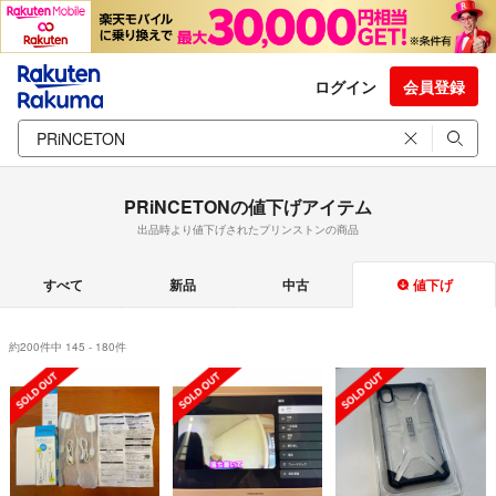
ログイン
会員登録
PRiNCETONの値下げアイテム
出品時より値下げされたプリンストンの商品
すべて
新品
中古
値下げ
約200件中 145 - 180件