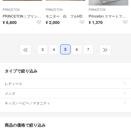
PRiNCETON
PRiNCETON
PRiNCETON
PRINCETON｜プリンストン 〔ワイヤレスHDMI〕ワイヤレスHDMI to
モニター 白 フルHD
Princeton スマートフォンケース UAG-IPH18L-IC
¥
6,800
¥
2,000
¥
1,370
…
3
4
5
6
7
…
タイプで絞り込み
レディース
メンズ
キッズ／ベビー／マタニティ
商品の価格で絞り込み