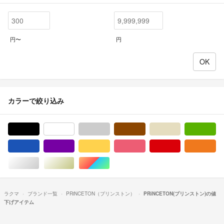
円〜
円
カラーで絞り込み
ブラック/黒色系
ホワイト/白色系
グレー/灰色系
ブラウン/茶色系
ベージュ系
グ
ブルー・ネイビー/青色系
パープル/紫色系
イエロー/黄色系
ピンク/桃色系
レッド/赤色系
オ
シルバー/銀色系
ゴールド/金色系
マルチカラー
ラクマ
ブランド一覧
PRiNCETON（プリンストン）
PRiNCETON(プリンストン)の値
下げアイテム