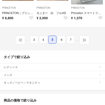
PRiNCETON
PRiNCETON
PRiNCETON
PRINCETON｜プリンストン 〔ワイヤレスHDMI〕ワイヤレスHDMI to
モニター 白 フルHD
Princeton スマートフォンケース UAG-IPH18L-IC
¥
6,800
¥
2,000
¥
1,370
…
3
4
5
6
7
…
タイプで絞り込み
レディース
メンズ
キッズ／ベビー／マタニティ
商品の価格で絞り込み