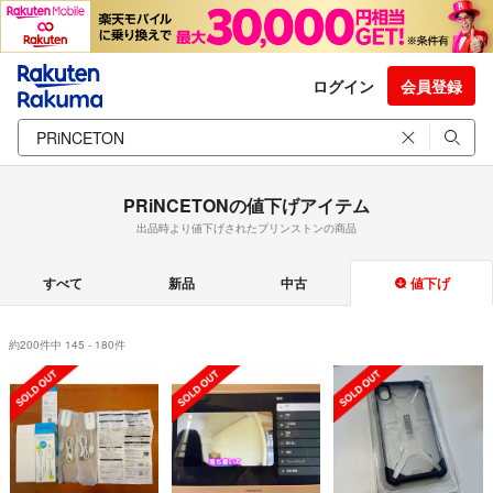
ログイン
会員登録
PRiNCETONの値下げアイテム
出品時より値下げされたプリンストンの商品
すべて
新品
中古
値下げ
約200件中 145 - 180件