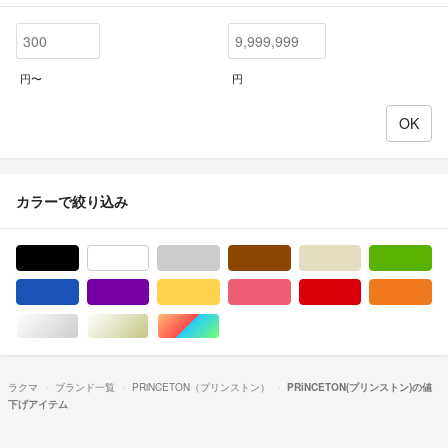
円〜
円
カラーで絞り込み
ブラック/黒色系
ホワイト/白色系
グレー/灰色系
ブラウン/茶色系
ベージュ系
グ
ブルー・ネイビー/青色系
パープル/紫色系
イエロー/黄色系
ピンク/桃色系
レッド/赤色系
オ
シルバー/銀色系
ゴールド/金色系
マルチカラー
ラクマ
ブランド一覧
PRiNCETON（プリンストン）
PRiNCETON(プリンストン)の値
下げアイテム