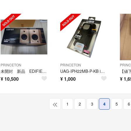
PRiNCETON
PRiNCETON
PRiN
未開封 新品 EDIFIER MR4-WH スピーカー 42W
UAG-IPH22MB-P-KB iPhone 14pro対応
¥
10,500
¥
1,000
¥
1,6
1
2
3
4
5
6