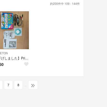
約200件中 109 - 144件
CETON
【値下げしました】Princeton USBオーディオキャプチャユニット
50
7
8
…