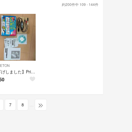
約200件中 109 - 144件
CETON
【値下げしました】Princeton USBオーディオキャプチャユニット
50
7
8
…