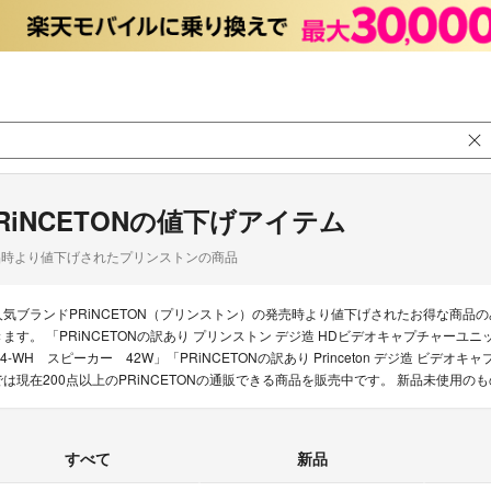
RiNCETONの値下げアイテム
品時より値下げされたプリンストンの商品
人気ブランドPRiNCETON（プリンストン）の発売時より値下げされたお得な商
きます。 「PRiNCETONの訳あり プリンストン デジ造 HDビデオキャプチャーユニット P
R4-WH スピーカー 42W」「PRiNCETONの訳あり Princeton デジ造 ビデ
では現在200点以上のPRiNCETONの通販できる商品を販売中です。 新品未使用
すべて
新品