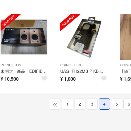
PRiNCETON
PRiNCETON
PRiN
未開封 新品 EDIFIER MR4-WH スピーカー 42W
UAG-IPH22MB-P-KB iPhone 14pro対応
¥
10,500
¥
1,000
¥
1,6
1
2
3
4
5
6