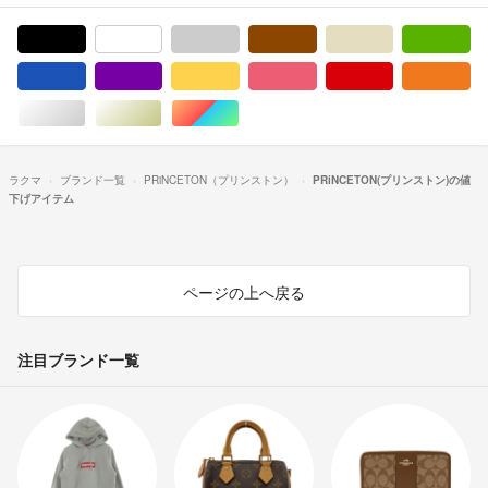
ブラック/黒色系
ホワイト/白色系
グレー/灰色系
ブラウン/茶色系
ベージュ系
グ
ブルー・ネイビー/青色系
パープル/紫色系
イエロー/黄色系
ピンク/桃色系
レッド/赤色系
オ
シルバー/銀色系
ゴールド/金色系
マルチカラー
ラクマ
ブランド一覧
PRiNCETON（プリンストン）
PRiNCETON(プリンストン)の値
下げアイテム
ページの上へ戻る
注目ブランド一覧