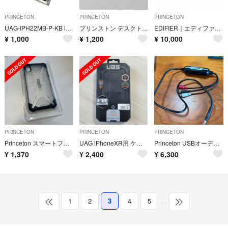
PRiNCETON
PRiNCETON
PRiNCETON
UAG-IPH22MB-P-KB iPhone 14pro対応
プリンストン デスクトップ用メモリ 8GB PC3-12800
EDIFIER｜エディファイア ブルートゥーススピーカー ブラック ED-QD3
¥
1,000
¥
1,200
¥
10,000
PRiNCETON
PRiNCETON
PRiNCETON
Princeton スマートフォンケース UAG-IPH18L-IC
UAG iPhoneXR用 ケース Monarch/ブラック
Princeton USBオーディオキャプチャユニット
¥
1,370
¥
2,400
¥
6,300
1
2
3
4
5
…