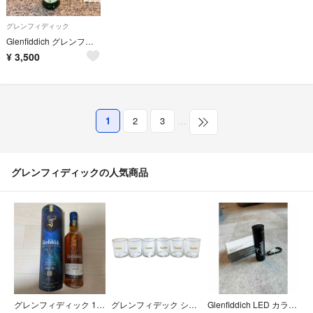
グレンフィディック
Glenfiddich グレンフィディック 12年 700ml 箱付 未開封
¥
3,500
1
2
3
…
グレンフィディックの人気商品
グレンフィディック 18年 VAT04 700ml
グレンフィデック ショットグラス 6個入り【AFI26】【中古】
Glenfiddich LED カラビナ付ライト グレンフィディック