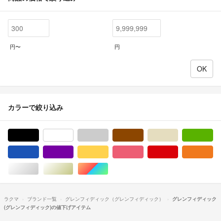
円〜
円
カラーで絞り込み
ブラック/黒色系
ホワイト/白色系
グレー/灰色系
ブラウン/茶色系
ベージュ系
グ
ブルー・ネイビー/青色系
パープル/紫色系
イエロー/黄色系
ピンク/桃色系
レッド/赤色系
オ
シルバー/銀色系
ゴールド/金色系
マルチカラー
ラクマ
ブランド一覧
グレンフィディック（グレンフィディック）
グレンフィディック
(グレンフィディック)の値下げアイテム