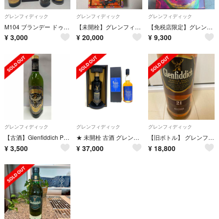
グレンフィディック
グレンフィディック
グレンフィディック
M104 ブランデー ドゥ二ムニエ VSOP グレンフィディック12年
【未開栓】グレンフィディック 21年 グランレゼルヴァ 免税店限定 箱付
【免税店限定】グレンフィディック 15年 VAT 03 ギフトセット
¥
3,000
¥
20,000
¥
9,300
グレンフィディック
グレンフィディック
グレンフィディック
【古酒】Glenfiddich Pure Malt グレンフィディック 43度
★ 未開栓 古酒 グレンフィディック イチローズモルト ウイスキー2点セット
【旧ボトル】 グレンフィディック 21年 グランレゼルヴァ ラムカスク
¥
3,500
¥
37,000
¥
18,800