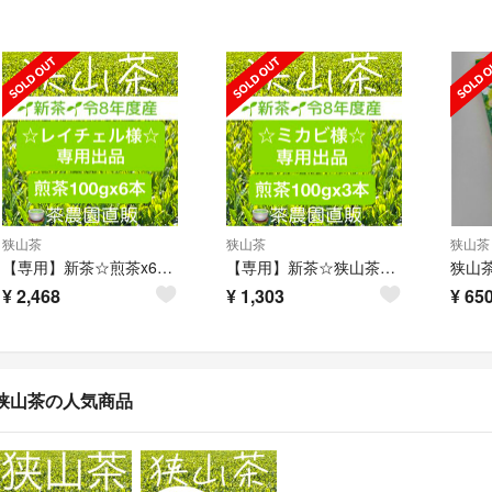
狭山茶
狭山茶
狭山茶
【専用】新茶☆煎茶x6本(令8年産)一番茶☆深蒸し緑茶☆日本茶☆お茶☆狭山茶
【専用】新茶☆狭山茶☆茶畑直販 煎茶3本(令8年産)一番茶深蒸し茶緑茶日本茶お茶
¥
2,468
¥
1,303
¥
65
狭山茶の人気商品