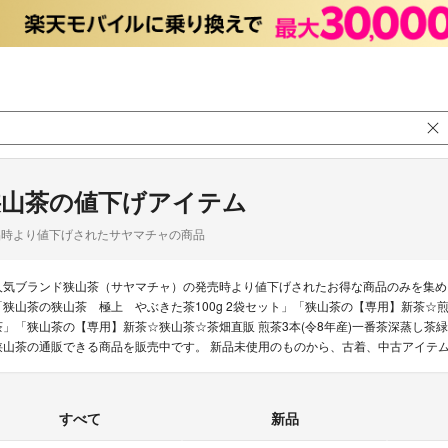
狭山茶の値下げアイテム
品時より値下げされたサヤマチャの商品
人気ブランド狭山茶（サヤマチャ）の発売時より値下げされたお得な商品のみを集め
「狭山茶の狭山茶 極上 やぶきた茶100g 2袋セット」「狭山茶の【専用】新茶☆煎
茶」「狭山茶の【専用】新茶☆狭山茶☆茶畑直販 煎茶3本(令8年産)一番茶深蒸し茶
狭山茶の通販できる商品を販売中です。 新品未使用のものから、古着、中古アイテ
すべて
新品