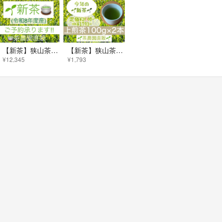
【新茶】狭山茶 本年度産(ご予約専用ページ)一番茶深蒸し緑茶日本茶お茶2026①
【新茶】狭山茶☆茶畑直販☆上煎茶2本(令8年産)深蒸し茶 緑茶日本茶お茶本年度産
¥12,345
¥1,793