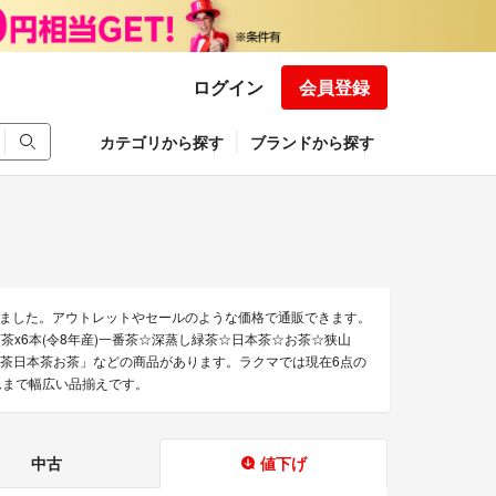
ログイン
会員登録
カテゴリから探す
ブランドから探す
ました。アウトレットやセールのような価格で通販できます。
茶x6本(令8年産)一番茶☆深蒸し緑茶☆日本茶☆お茶☆狭山
緑茶日本茶お茶」などの商品があります。ラクマでは現在6点の
ムまで幅広い品揃えです。
中古
値下げ