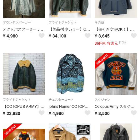
マウンテンパーカー
フライトジャケット
その他
オクトパスアーミー JOHNS HAMER マウンテンパーカー
【美品/希少カラー】OCTOPUS ARMY【B-3 ムートンボンバージャケット】40 グリーン フライト レザー ジャケット 26030198
【値引き交渉OK！】～90s OCTOPUS ARMY オクトパスアーミー ハーフジップナイロンジャケット 紺 ネイビー Mサイズ ヴィンテージ 古着
¥
4,980
¥
34,100
¥
3,645
(1%)
36円相当還元
フライトジャケット
チェスターコート
スタジャン
【OCTOPUS ARMY】B-3 フライトジャケット ムートン ダークグリーン
johns Hamer OCTOPUS ARMY ネイティブ ジャケット
Octopus Army スタジャン L フルデコ
¥
22,880
¥
4,980
¥
8,500