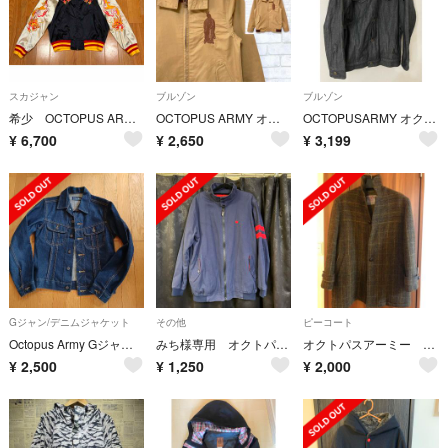
スカジャン
ブルゾン
ブルゾン
希少 OCTOPUS ARMY 豪華刺繍 オクトパスアーミー 渋カジ スカジャン
OCTOPUS ARMY オクトパスアーミー ワークジャケット マリア 刺繍
OCTOPUSARMY オクトパスアーミー アウター ブルゾン Ｌ
¥
6,700
¥
2,650
¥
3,199
Gジャン/デニムジャケット
その他
ピーコート
Octopus Army Gジャンデニムジャケット
みち様専用 オクトパスアーミー ジャケット
オクトパスアーミー ハリスツイードコート 売り切り！4日まで
¥
2,500
¥
1,250
¥
2,000