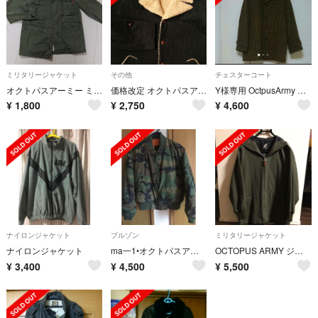
ミリタリージャケット
その他
チェスターコート
オクトパスアーミー ミリタリージャケット L
価格改定 オクトパスアーミー コーデュロイコート ウォームブラック
Y様専用 OctpusArmy Harrustoボアコート
¥
1,800
¥
2,750
¥
4,600
ナイロンジャケット
ブルゾン
ミリタリージャケット
ナイロンジャケット
ma一1•オクトパスアーミー
OCTOPUS ARMY ジャケット
¥
3,400
¥
4,500
¥
5,500