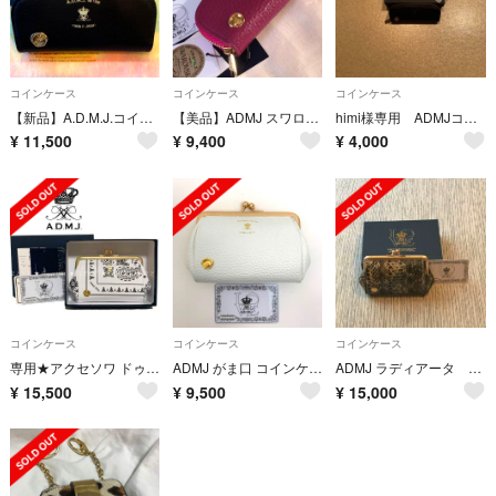
コインケース
コインケース
コインケース
【新品】A.D.M.J.コインケース
【美品】ADMJ スワロフスキー Bee 牛革シュリンク型押し コインケース
himi様専用 ADMJコインケース
¥
11,500
¥
9,400
¥
4,000
コインケース
コインケース
コインケース
専用★アクセソワ ドゥ マドモワゼル がま口 コインケース A.D.M.J
ADMJ がま口 コインケース シュリンクレザー
ADMJ ラディアータ がま口財布
¥
15,500
¥
9,500
¥
15,000