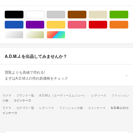
ブラック/黒色系
ホワイト/白色系
グレー/灰色系
ブラウン/茶色系
ベージュ系
グ
ブルー・ネイビー/青色系
パープル/紫色系
イエロー/黄色系
ピンク/桃色系
レッド/赤色系
オ
シルバー/銀色系
ゴールド/金色系
マルチカラー
A.D.M.J.を出品してみませんか？
買取よりも高値で売れる!
まずはA.D.M.J.の売れ筋価格をチェック
ラクマ
ブランド一覧
A.D.M.J.（エーディーエムジェー）
レディース
ファッション
小物
コインケース
ラクマ
カテゴリ一覧
レディース
ファッション小物
コインケース
A.D.M.J.のコ
インケース