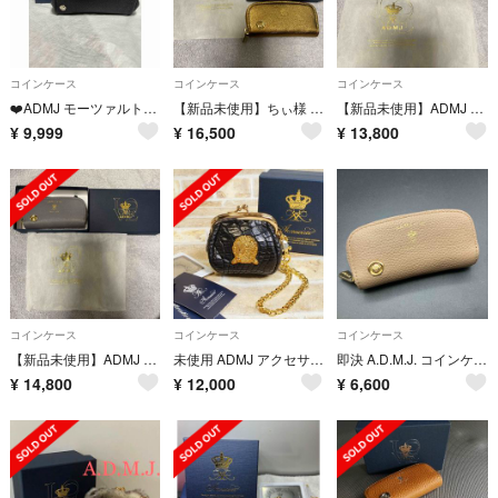
コインケース
コインケース
コインケース
❤️ADMJ モーツァルト ストラップ付きがま口パース❤️
【新品未使用】ちぃ様 ADMJ 牛革コインケース ゴールド
【新品未使用】ADMJ 牛革コインケース ネイビー
¥
9,999
¥
16,500
¥
13,800
コインケース
コインケース
コインケース
【新品未使用】ADMJ 牛革コインケース グレー
未使用 ADMJ アクセサリー ☆ クロコダイルレザー がま口 コインパース
即決 A.D.M.J. コインケース 小銭入れ
¥
14,800
¥
12,000
¥
6,600