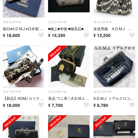
コインケース
コインケース
コインケース
箱付♦A.D.M.J.♦日本製 パイソン がま口 ミニウォレット ロゴプリント
■極上■本物 ■極美品■ ADMJ エーディーエムジェイ パイソン がま口 コインケース コインパース 小銭入れ シルバー系 BS1889
未使用級 A.D.M.J モーツァルト コインケース がま口 スネークレザー 蜂
¥
18,600
¥
15,350
¥
12,200
コインケース
コインケース
コインケース
【新品】ADMJ カリナータ スワロフスキー付きコインケース パイソン ヘビ革
美品 ワニ革◇A.D.M.J. クロコダイルレザー がま口 コインケース 小銭入れ 財布 チェーンストラップ/チャーム ブラック レディース 箱付
A.D.M.J. リアルクロコダイルレザー ワニ革 がま口 ウォレット 財布
¥
18,000
¥
7,700
¥
8,780