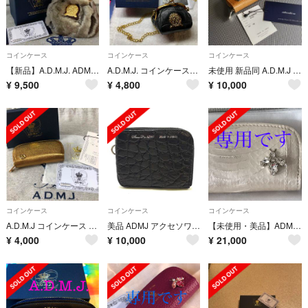
コインケース
コインケース
コインケース
【新品】A.D.M.J. ADMJラビットファーがま口財布
A.D.M.J. コインケース バッグチャーム 新品未使用
未使用 新品同 A.D.M.J コインケース アクセソワドゥマドモワゼル
¥
9,500
¥
4,800
¥
10,000
コインケース
コインケース
コインケース
A.D.M.J コインケース 小銭入れ 財布 コンパクトウォレット admj
美品 ADMJ アクセソワ 財布 L字ファスナー レザー 20-22032210
【未使用・美品】ADMJ スネークレザー コインケース bee
¥
4,000
¥
10,000
¥
21,000