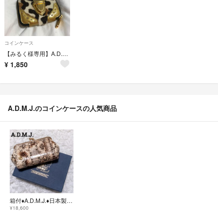
コインケース
【みるく様専用】A.D.M.J コインケース
¥
1,850
A.D.M.J.のコインケースの人気商品
箱付♦A.D.M.J.♦日本製 パイソン がま口 ミニウォレット ロゴプリント
¥18,600