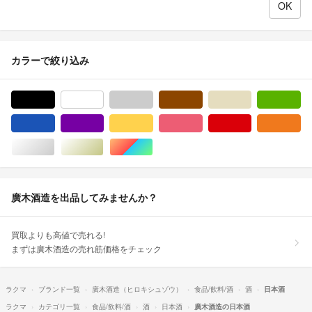
カラーで絞り込み
ブラック/黒色系
ホワイト/白色系
グレー/灰色系
ブラウン/茶色系
ベージュ系
グ
ブルー・ネイビー/青色系
パープル/紫色系
イエロー/黄色系
ピンク/桃色系
レッド/赤色系
オ
シルバー/銀色系
ゴールド/金色系
マルチカラー
廣木酒造を出品してみませんか？
買取よりも高値で売れる!
まずは廣木酒造の売れ筋価格をチェック
ラクマ
ブランド一覧
廣木酒造（ヒロキシュゾウ）
食品/飲料/酒
酒
日本酒
ラクマ
カテゴリ一覧
食品/飲料/酒
酒
日本酒
廣木酒造の日本酒