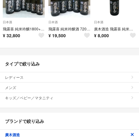
日本酒
日本酒
日本酒
飛露喜 純米吟醸1800+720ml ６本セット
飛露喜 純米吟醸酒 720ml ５本セット
廣木酒造 飛露喜 純米吟醸 黒ラベル 16％ 1800ml【S4】
¥
32,800
¥
19,500
¥
8,000
タイプで絞り込み
レディース
メンズ
キッズ／ベビー／マタニティ
ブランドで絞り込み
廣木酒造