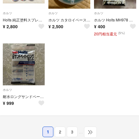
ホルツ
ホルツ
ホルツ
Holts 純正塗料スプレー カーペイント トヨタ車用 205 ブラックM
ホルツ カタロイペースト 小 MH104 400g
ホルツ Holts MH978 耐水サンドペーパー 93x114mm6P
¥
2,800
¥
2,500
¥
400
(5%)
20円相当還元
ホルツ
耐水ロングサンドペーパー MH-928
¥
999
1
2
3
…