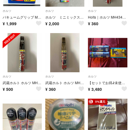
ホルツ
ホルツ
ホルツ
バキュームグリップ MH-3951
ホルツ ミニミックス スプレー D6S
Holts｜ホルツ MH4344 タッチペン ホンダ NH583M ニューボーグ
¥
1,999
¥
2,000
¥
360
ホルツ
ホルツ
ホルツ
武蔵ホルト ホルツ MH4219 カラータッチ H-26 ホンダ 20ml
武蔵ホルト ホルツ MH4139 カラータッチ T-79 トヨタ 6Q3 20m
【セットでお得♪未使用】Holts タイヤウェルド パンク修理剤 バイク用
¥
500
¥
360
¥
3,480
5%還元