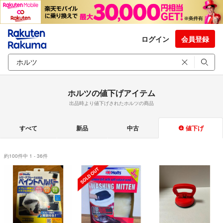
ログイン
会員登録
ホルツの値下げアイテム
出品時より値下げされたホルツの商品
すべて
新品
中古
値下げ
約100件中 1 - 36件