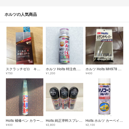
ホルツの人気商品
スクラッチゼロ キズ修復 ホルツ 車 擦り傷 修復 コート
ホルツ Holts 特注色 スプレー塗料 ホンダ ビート フェスティバルレッド
ホルツ Holts MH978 耐水サンドペーパー 93x114mm6P
¥750
¥1,200
¥400
Holts 補修ペン カラータッチ トヨタ T-48 583シャンパンメタリック
Holts 純正塗料スプレー カーペイント トヨタ車用 205 ブラックM
Holts ホルツ カーペイント シリコンリムーバー300 脱脂洗浄剤 300m
¥400
¥2,800
¥2,100