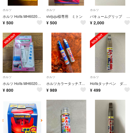
ホルツ
ホルツ
ホルツ
ホルツ Holts MH60202 ペイントヘルパー
vivijuju様専用 ミトン
バキュームグリップ （車凹み直し吸盤）
¥
500
¥
500
¥
2,000
ホルツ
ホルツ
ホルツ
ホルツ Holts MH60203 バンパーキズ直し安心セット
ホルツカラータッチ.T68.8G5、トヨタ他20ml+15mI.週末値引き
Holtsタッチペン ダイハツ専用 シャンパンメタリックオパール T17
¥
800
¥
989
¥
499