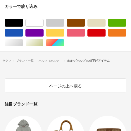
カラーで絞り込み
ブラック/黒色系
ホワイト/白色系
グレー/灰色系
ブラウン/茶色系
ベージュ系
グ
ブルー・ネイビー/青色系
パープル/紫色系
イエロー/黄色系
ピンク/桃色系
レッド/赤色系
オ
シルバー/銀色系
ゴールド/金色系
マルチカラー
ラクマ
ブランド一覧
ホルツ（ホルツ）
ホルツ(ホルツ)の値下げアイテム
ページの上へ戻る
注目ブランド一覧