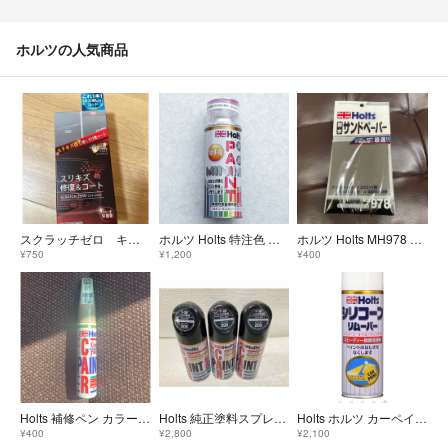
ホルツの人気商品
スクラッチゼロ キズ修復 ホルツ 車 擦り傷 修復 コート
ホルツ Holts 特注色 スプレー塗料 ホンダ ビート フェスティバルレッド
ホルツ Holts MH978 耐水サンドペーパー 93x114mm6P
¥750
¥1,200
¥400
Holts 補修ペン カラータッチ トヨタ T-48 583シャンパンメタリック
Holts 純正塗料スプレー カーペイント トヨタ車用 205 ブラックM
Holts ホルツ カーペイント シリコンリムーバー300 脱脂洗浄剤 300m
¥400
¥2,800
¥2,100