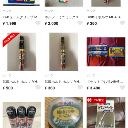
ホルツ
ホルツ
ホルツ
バキュームグリップ MH-3951
ホルツ ミニミックス スプレー D6S
Holts｜ホルツ MH4344 タッチペン ホンダ NH583M ニューボーグ
¥
1,999
¥
2,000
¥
360
ホルツ
ホルツ
ホルツ
武蔵ホルト ホルツ MH4219 カラータッチ H-26 ホンダ 20ml
武蔵ホルト ホルツ MH4139 カラータッチ T-79 トヨタ 6Q3 20m
【セットでお得♪未使用】Holts タイヤウェルド パンク修理剤 バイク用
¥
500
¥
360
¥
3,480
5%還元