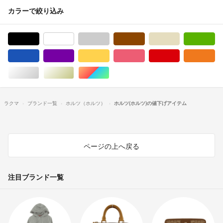
カラーで絞り込み
ブラック/黒色系
ホワイト/白色系
グレー/灰色系
ブラウン/茶色系
ベージュ系
グ
ブルー・ネイビー/青色系
パープル/紫色系
イエロー/黄色系
ピンク/桃色系
レッド/赤色系
オ
シルバー/銀色系
ゴールド/金色系
マルチカラー
ラクマ
ブランド一覧
ホルツ（ホルツ）
ホルツ(ホルツ)の値下げアイテム
ページの上へ戻る
注目ブランド一覧