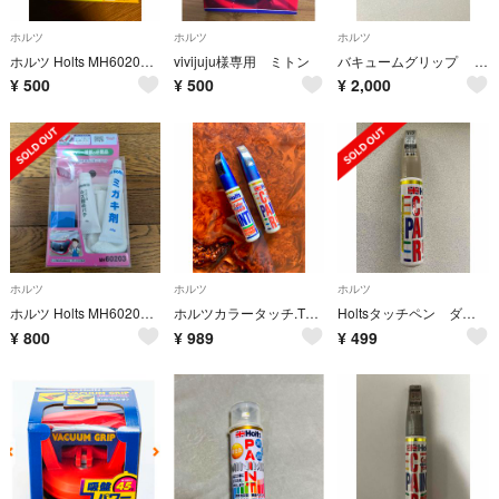
ホルツ
ホルツ
ホルツ
ホルツ Holts MH60202 ペイントヘルパー
vivijuju様専用 ミトン
バキュームグリップ （車凹み直し吸盤）
¥
500
¥
500
¥
2,000
ホルツ
ホルツ
ホルツ
ホルツ Holts MH60203 バンパーキズ直し安心セット
ホルツカラータッチ.T68.8G5、トヨタ他20ml+15mI.週末値引き
Holtsタッチペン ダイハツ専用 シャンパンメタリックオパール T17
¥
800
¥
989
¥
499