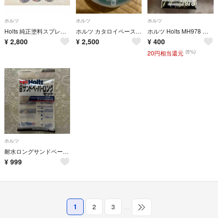
ホルツ
ホルツ
ホルツ
Holts 純正塗料スプレー カーペイント トヨタ車用 205 ブラックM
ホルツ カタロイペースト 小 MH104 400g
ホルツ Holts MH978 耐水サンドペーパー 93x114mm6P
¥
2,800
¥
2,500
¥
400
(5%)
20円相当還元
ホルツ
耐水ロングサンドペーパー MH-928
¥
999
1
2
3
…