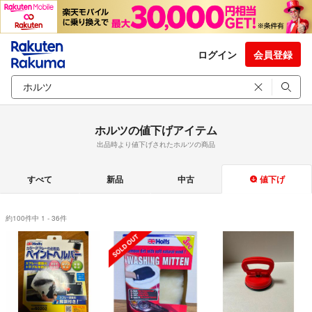
ログイン
会員登録
ホルツの値下げアイテム
出品時より値下げされたホルツの商品
すべて
新品
中古
値下げ
約100件中 1 - 36件