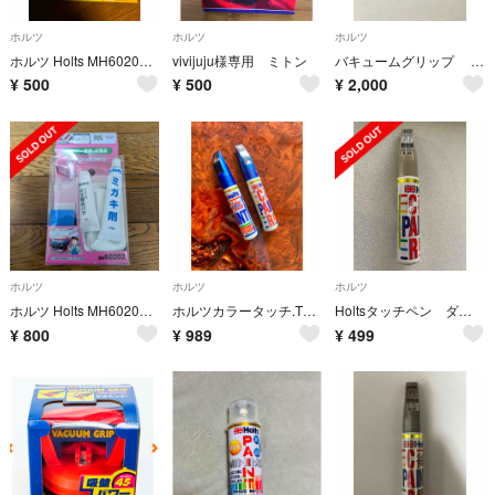
ホルツ
ホルツ
ホルツ
ホルツ Holts MH60202 ペイントヘルパー
vivijuju様専用 ミトン
バキュームグリップ （車凹み直し吸盤）
¥
500
¥
500
¥
2,000
ホルツ
ホルツ
ホルツ
ホルツ Holts MH60203 バンパーキズ直し安心セット
ホルツカラータッチ.T68.8G5、トヨタ他20ml+15mI.週末値引き
Holtsタッチペン ダイハツ専用 シャンパンメタリックオパール T17
¥
800
¥
989
¥
499