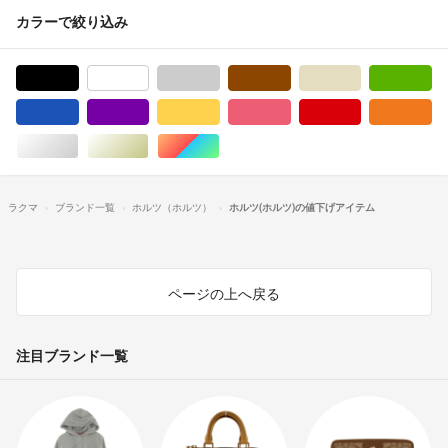
カラーで絞り込み
ブラック/黒色系
ホワイト/白色系
グレー/灰色系
ブラウン/茶色系
ベージュ系
グ
ブルー・ネイビー/青色系
パープル/紫色系
イエロー/黄色系
ピンク/桃色系
レッド/赤色系
オ
シルバー/銀色系
ゴールド/金色系
マルチカラー
ラクマ
ブランド一覧
ホルツ（ホルツ）
ホルツ(ホルツ)の値下げアイテム
ページの上へ戻る
注目ブランド一覧