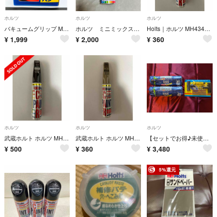
ホルツ
ホルツ
ホルツ
バキュームグリップ MH-3951
ホルツ ミニミックス スプレー D6S
Holts｜ホルツ MH4344 タッチペン ホンダ NH583M ニューボーグ
¥
1,999
¥
2,000
¥
360
ホルツ
ホルツ
ホルツ
武蔵ホルト ホルツ MH4219 カラータッチ H-26 ホンダ 20ml
武蔵ホルト ホルツ MH4139 カラータッチ T-79 トヨタ 6Q3 20m
【セットでお得♪未使用】Holts タイヤウェルド パンク修理剤 バイク用
¥
500
¥
360
¥
3,480
5%還元