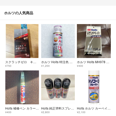
ホルツの人気商品
スクラッチゼロ キズ修復 ホルツ 車 擦り傷 修復 コート
ホルツ Holts 特注色 スプレー塗料 ホンダ ビート フェスティバルレッド
ホルツ Holts MH978 耐水サンドペーパー 93x114mm6P
¥750
¥1,200
¥400
Holts 補修ペン カラータッチ トヨタ T-48 583シャンパンメタリック
Holts 純正塗料スプレー カーペイント トヨタ車用 205 ブラックM
Holts ホルツ カーペイント シリコンリムーバー300 脱脂洗浄剤 300m
¥400
¥2,800
¥2,100