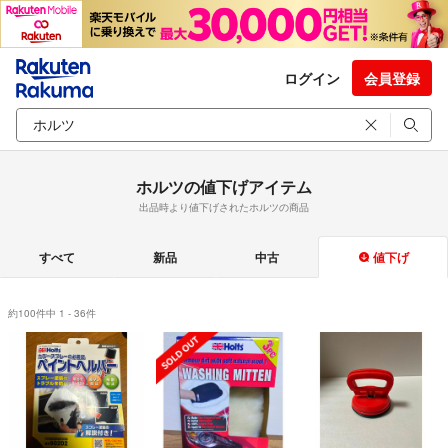
ログイン
会員登録
ホルツの値下げアイテム
出品時より値下げされたホルツの商品
すべて
新品
中古
値下げ
約100件中 1 - 36件