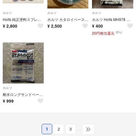
ホルツ
ホルツ
ホルツ
Holts 純正塗料スプレー カーペイント トヨタ車用 205 ブラックM
ホルツ カタロイペースト 小 MH104 400g
ホルツ Holts MH978 耐水サンドペーパー 93x114mm6P
¥
2,800
¥
2,500
¥
400
(5%)
20円相当還元
ホルツ
耐水ロングサンドペーパー MH-928
¥
999
1
2
3
…