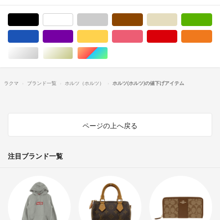
ブラック/黒色系
ホワイト/白色系
グレー/灰色系
ブラウン/茶色系
ベージュ系
グ
ブルー・ネイビー/青色系
パープル/紫色系
イエロー/黄色系
ピンク/桃色系
レッド/赤色系
オ
シルバー/銀色系
ゴールド/金色系
マルチカラー
ラクマ
ブランド一覧
ホルツ（ホルツ）
ホルツ(ホルツ)の値下げアイテム
ページの上へ戻る
注目ブランド一覧