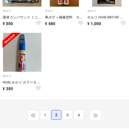
ホルツ
ホルツ
ホルツ
液体コンパウンド ミニセット
車ボディ補修塗料 カラータッチ 筆付ペイント
ホルツ Holts MH146 エポキシファイバーパテ 2液剤
¥
550
¥
480
¥
1,000
ホルツ
Holts ホルツ カラータッチ トヨタ車用 アクアブルーM 20ml MH3…
¥
350
1
2
3
4
…