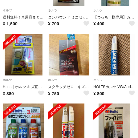
ホルツ
ホルツ
ホルツ
送料無料！車用品まとめ売り 明るいミラーM Dr.DEO きず消しセットカー用品
コンパウンド ミニセット MH-926
【つっちー様専用】カラータッチ R81 ホンダ車用 ミラノレッド
¥
1,500
¥
700
¥
400
ホルツ
ホルツ
ホルツ
Holts｜ホルツ キズ直シ安心セット MH60201
スクラッチゼロ キズ修復 ホルツ 車 擦り傷 修復 コート
HOLTSホルツ VW/Audi純正カラーナンバーLZ7L ラバーグレー
¥
880
¥
750
¥
800