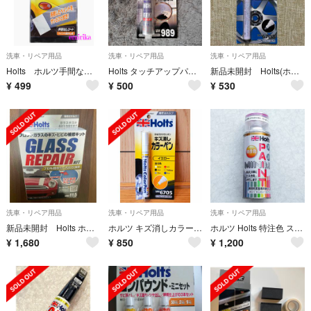
洗車・リペア用品
洗車・リペア用品
洗車・リペア用品
Holts ホルツ手間なしシート(ペイント剥がし用)
Holts タッチアップパテ MH989
新品未開封 Holts(ホルツ) MH6708 カラーペン ホイール用シルバー
¥
499
¥
500
¥
530
洗車・リペア用品
洗車・リペア用品
洗車・リペア用品
新品未開封 Holts ホルツ ガラスリペアキット
ホルツ キズ消しカラーペン イエロー MH6705 13ml
ホルツ Holts 特注色 スプレー塗料 ホンダ ビート フェスティバルレッド
¥
1,680
¥
850
¥
1,200