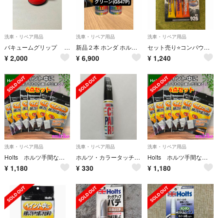
洗車・リペア用品
洗車・リペア用品
洗車・リペア用品
バキュームグリップ （車凹み直し吸盤）
新品２本 ホンダ ホルツ 塗料 スプレー ブリティッシュグリーン G547P
セット売り⭐️コンパウンド ミニセット➕コンパウンド用スポンジ(２個入り)
¥
2,000
¥
6,900
¥
1,240
洗車・リペア用品
洗車・リペア用品
洗車・リペア用品
Holts ホルツ手間なしシート(ペイント剥がし用) 6 セット まとめ売り
ホルツ・カラータッチ ブラック（VW/アウディ）
Holts ホルツ手間なしシート(ペイント剥がし用) 6 セット まとめ売り
¥
1,180
¥
330
¥
1,180