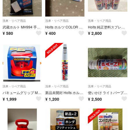
洗車・リペア用品
洗車・リペア用品
洗車・リペア用品
武蔵ホルト MH994 手間無しシート ツヤ出し仕上げ用
Holts ホルツ COLOR RUSTOP 筆塗り式 防錆剤 白 残量少なめ
Holts 純正塗料スプレー カーペイント トヨタ車用 205 ブラックM
¥
580
¥
400
¥
2,800
洗車・リペア用品
洗車・リペア用品
洗車・リペア用品
バキュームグリップ MH-3951
新品未開封 Holts ホルツ カラータッチ クリア A-4 上塗り
使いかけ ライトパープルマイカM 9AE スプレー とタッチペン ホルツ
¥
1,999
¥
1,200
¥
2,500