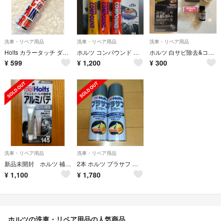
洗車・リペア用品
洗車・リペア用品
洗車・リペア用品
Holts カラータッチ ダイハツ車用 N05 ブラックMC MH4983
ホルツ コンパウンド ミニセット＆ スポンジ 2P
ホルツ 白サビ除去&コート専用
¥
599
¥
1,200
¥
300
洗車・リペア用品
洗車・リペア用品
新品未開封 ホルツ 補修用パテ アルミホール用アルミパテ Holts MH145
2本 ホルツ プラサフ グレー 300ml スプレー Holts MH11503
¥
1,100
¥
1,780
ホルツの洗車・リペア用品の人気商品