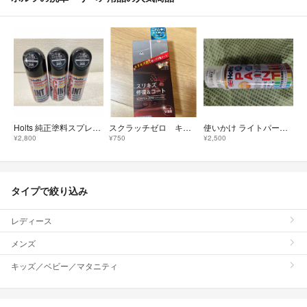
Holts 純正塗料スプレー カーペイント トヨタ車用 205 ブラックM
スクラッチゼロ キズ修復 ホルツ 車 擦り傷 修復 コート
使いかけ ライトパープルマイカM 9AE スプレー とタッチペン ホルツ
¥2,800
¥750
¥2,500
タイプで絞り込み
レディース
メンズ
キッズ／ベビー／マタニティ