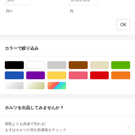
円〜
円
カラーで絞り込み
ブラック/黒色系
ホワイト/白色系
グレー/灰色系
ブラウン/茶色系
ベージュ系
グ
ブルー・ネイビー/青色系
パープル/紫色系
イエロー/黄色系
ピンク/桃色系
レッド/赤色系
オ
シルバー/銀色系
ゴールド/金色系
マルチカラー
ホルツを出品してみませんか？
買取よりも高値で売れる!
まずはホルツの売れ筋価格をチェック