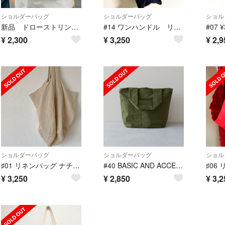
ショルダーバッグ
ショルダーバッグ
ショル
新品 ドローストリングバッグ ショルダー 巾着バッグ ミニバッグ
#14 ワンハンドル リネンバッグ ネイビー 新品 marché 期間限定販売
¥
2,300
¥
3,250
¥
2,9
ショルダーバッグ
ショルダーバッグ
ショル
♯01 リネンバッグ ナチュラル 新品 marché 期間限定販売
#40 BASIC AND ACCENT ショルダーバッグ カーキ 期間限定販売
¥
3,250
¥
2,850
¥
3,2