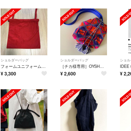
ショルダーバッグ
ショルダーバッグ
ショル
フォームユニフォーム 巾着 バッグ ＸＳ レッド
［チカ様専用］OYSHO カラフルバッグ
¥
3,300
¥
2,600
¥
2,2