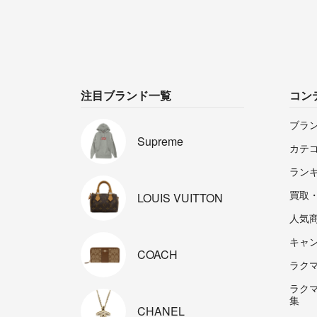
注目ブランド一覧
コン
ブラ
Supreme
カテ
ラン
買取
LOUIS
VUITTON
人気
キャ
COACH
ラクマp
ラク
集
CHANEL