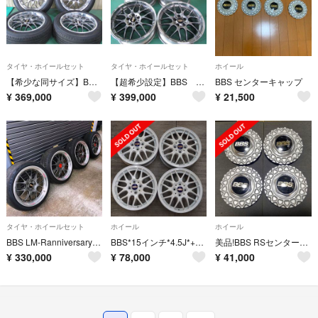
タイヤ・ホイールセット
タイヤ・ホイールセット
ホイール
【希少な同サイズ】BBS RS-GT Forged DB-SLD RS970A
【超希少設定】BBS RS-GT DB-SLD Forged RS918H/RS921H
BBS センターキャップ
¥
369,000
¥
399,000
¥
21,500
タイヤ・ホイールセット
ホイール
ホイール
BBS LM-Ranniversary edition20インチ
BBS*15インチ*4.5J*+45*PCD100*軽自動車*RX280*コペン
美品!BBS RSセンターキャップ正規品ロータイプ16/17インチ用ネジ式
¥
330,000
¥
78,000
¥
41,000