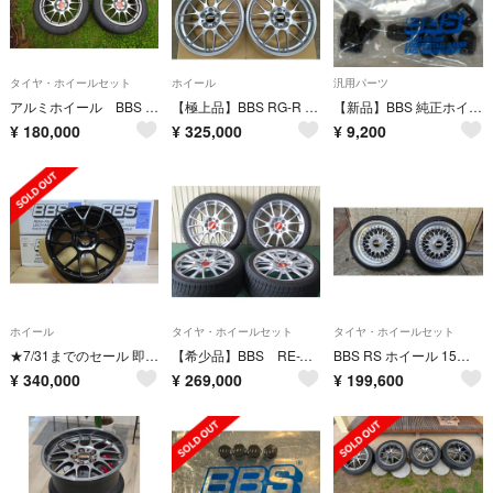
タイヤ・ホイールセット
ホイール
汎用パーツ
アルミホイール BBS RE 20インチ カイエン トゥアレグ Q7 スタッドレスタイヤ ブリジストン ブリザック
【極上品】BBS RG-R ホイール 19インチ 8.0J 鍛造 定価69万円
【新品】BBS 純正ホイールナット M12 1.25 20個
¥
180,000
¥
325,000
¥
9,200
ホイール
タイヤ・ホイールセット
タイヤ・ホイールセット
★7/31までのセール 即納 新品 BBS RE-V7 18インチ
【希少品】BBS RE-V RE056 DS（ダイヤモンドシルバー）Forged
BBS RS ホイール 15インチ
¥
340,000
¥
269,000
¥
199,600