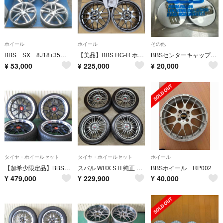
ホイール
ホイール
その他
BBS SX 8J18+35 5/112 4本 ベンツ Aクラス B Cクラス
【美品】BBS RG-R ホイール 18インチ 7.5J 鍛造 スバル トヨタ
BBSセンターキャップ56mm プラチナシルバー
¥
53,000
¥
225,000
¥
20,000
タイヤ・ホイールセット
タイヤ・ホイールセット
ホイール
【超希少限定品】BBS LM-R プレミアムエディション MB-P Forged
スバル WRX STI 純正 BBS ホイールタイヤ 2023年 スタッドレス
BBSホイール RP002
¥
479,000
¥
229,900
¥
40,000