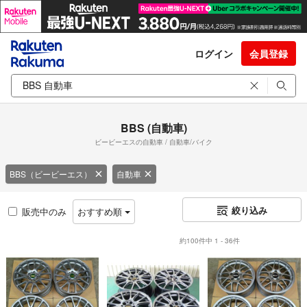
ログイン
会員登録
BBS (自動車)
ビービーエスの自動車 / 自動車/バイク
BBS（ビービーエス）
自動車
絞り込み
販売中のみ
おすすめ順
約100件中 1 - 36件