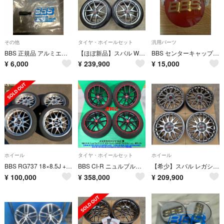
その他
タイヤ・ホイールセット
汎用パーツ
BBS 正規品 アルミエアバルブ ブラック ホイール用エアーバルブ
【ほぼ新品】スバル WRX STI 純正 BBS ホイールタイヤ スタッドレス
BBS センターキャップ 70ミリ 4 個
¥
6,000
¥
239,900
¥
15,000
ホイール
タイヤ・ホイールセット
ホイール
BBS RG737 18×8.5J +13 PCD120 5穴 シルバー 4本
BBS CI-R ニュルブルクリンク 255/45R20 タイヤ要交換
【希少】スバル レガシィ S401 STI 純正 BBS ホイール 18インチ
¥
100,000
¥
358,000
¥
209,900