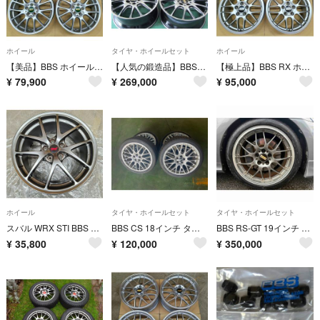
ホイール
タイヤ・ホイールセット
ホイール
【美品】BBS ホイール 17インチ 鍛造 スバル トヨタ 定価40万円
【人気の鍛造品】BBS RE-V RE055 Forged DBカラー
【極上品】BBS RX ホイール 17インチ 7.5J 114.3 鍛造 スバル
¥
79,900
¥
269,000
¥
95,000
ホイール
タイヤ・ホイールセット
タイヤ・ホイールセット
スバル WRX STI BBS 純正 ホイール 1本 8.5J 18インチ
BBS CS 18インチ タイヤ付き4本セット PCD100 7.5J +48 プリウス等に
BBS RS-GT 19インチ 新品タイヤホイール 4本セット 価格交渉歓迎
¥
35,800
¥
120,000
¥
350,000