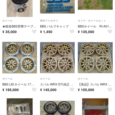
ホイール
車外アクセサリ
タイヤ・ホイールセット
★鍛造BBS昇降テーブル！専用アクリル天板付！17インチホイール
BBS バルブキャップ
BBSホイール RI-A019 4本セット
¥
35,000
¥
1,450
¥
135,000
ホイール
ホイール
ホイール
BBS LM ホイール 17インチ 鍛造 スバル トヨタ 定価56万円 廃盤
スバル WRX STI 純正 BBS ホイール 4本 GDB 鍛造 8.0J
【美品】スバル WRX STI 純正 BBS ホイール 4本 鍛造 8.0J
¥
195,000
¥
145,000
¥
155,000