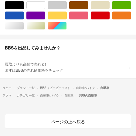
ブラック/黒色系
ホワイト/白色系
グレー/灰色系
ブラウン/茶色系
ベージュ系
グ
ブルー・ネイビー/青色系
パープル/紫色系
イエロー/黄色系
ピンク/桃色系
レッド/赤色系
オ
シルバー/銀色系
ゴールド/金色系
マルチカラー
BBSを出品してみませんか？
買取よりも高値で売れる!
まずはBBSの売れ筋価格をチェック
ラクマ
ブランド一覧
BBS（ビービーエス）
自動車/バイク
自動車
ラクマ
カテゴリ一覧
自動車/バイク
自動車
BBSの自動車
ページの上へ戻る