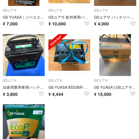
GSユアサ
GSユアサ
GSユアサ
GS YUASA｜ジーエス・ユアサ 国産車用バッテリー ECO.R Revol…
GSユアサ 欧州車用バッテリー LN4
GSユアサ バッテリー 使用品 M42 アイドリングストップ 充電制御車対応
¥
7,000
¥
10,000
¥
4,000
GSユアサ
GSユアサ
GSユアサ
自家用乗用車用バッテリー エコアール 40B19L
GS YUASA 85D26R-MF バッテリー ユアサ
GS YUASA [ GSユアサ ] PRX 120E41R 業務用車用
¥
3,800
¥
4,444
¥
15,000