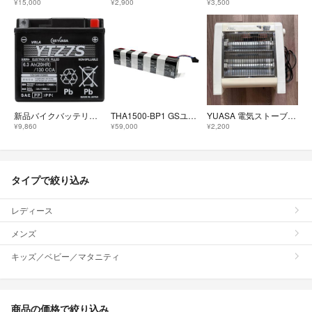
¥15,000
¥2,900
¥3,500
新品バイクバッテリーYTZ7S、VRLA制御弁式シールド型
THA1500-BP1 GSユアサ 交換用バッテリパック Acrostar
YUASA 電気ストーブ YA-D800M(WH) 本体 コンパクト 足元 中古
¥9,860
¥59,000
¥2,200
タイプで絞り込み
レディース
メンズ
キッズ／ベビー／マタニティ
商品の価格で絞り込み