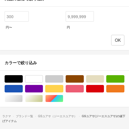
円〜
円
カラーで絞り込み
ブラック/黒色系
ホワイト/白色系
グレー/灰色系
ブラウン/茶色系
ベージュ系
グ
ブルー・ネイビー/青色系
パープル/紫色系
イエロー/黄色系
ピンク/桃色系
レッド/赤色系
オ
シルバー/銀色系
ゴールド/金色系
マルチカラー
ラクマ
ブランド一覧
GSユアサ（ジーエスユアサ）
GSユアサ(ジーエスユアサ)の値下
げアイテム