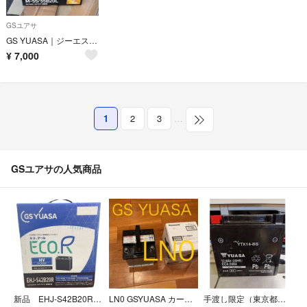
GSユアサ
GS YUASA｜ジーエス・ユアサ 国産車用バッテリー ECO.R Revolution アイドリングストップ車・通常車兼用バッテ
¥
7,000
1
2
3
…
GSユアサの人気商品
新品 EHJ-S42B20R GSユアサ
LN0 GSYUASA カーバッテリー ハイブリッド車用バッテリー GS ユアサ
手渡し限定（東京都）YUASA YTX14-BS バッテリー 使用期間 約1年