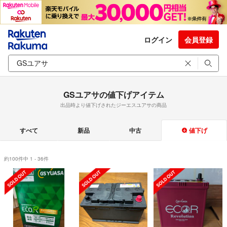
ログイン
会員登録
GSユアサの値下げアイテム
出品時より値下げされたジーエスユアサの商品
すべて
新品
中古
値下げ
約100件中 1 - 36件