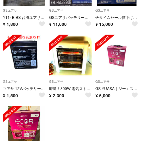
GSユアサ
GSユアサ
GSユアサ
YT14B-BS 台湾ユアサバッテリー
GSユアサバッテリー S42B20R
🌟タイムセール値下げ🌟ジーエスユアサ｜EHJ S46B24R HV
¥
1,800
¥
11,000
¥
15,000
GSユアサ
GSユアサ
GSユアサ
ユアサ 12Vバッテリー PXL12050J FR
即送！800W 電気ストーブ【ユアサ】使い易い！軽くてシンプル/コンパクト
GS YUASA｜ジーエス・ユアサ アイドリングストップ車・充電制御車対応バッテ
¥
1,500
¥
2,300
¥
6,000