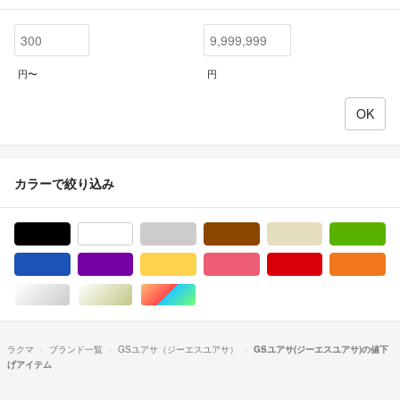
円〜
円
カラーで絞り込み
ブラック/黒色系
ホワイト/白色系
グレー/灰色系
ブラウン/茶色系
ベージュ系
グ
ブルー・ネイビー/青色系
パープル/紫色系
イエロー/黄色系
ピンク/桃色系
レッド/赤色系
オ
シルバー/銀色系
ゴールド/金色系
マルチカラー
ラクマ
ブランド一覧
GSユアサ（ジーエスユアサ）
GSユアサ(ジーエスユアサ)の値下
げアイテム