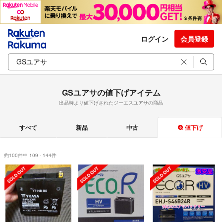
ログイン
会員登録
GSユアサの値下げアイテム
出品時より値下げされたジーエスユアサの商品
すべて
新品
中古
値下げ
約100件中 109 - 144件