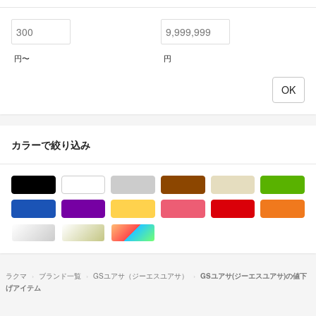
円〜
円
カラーで絞り込み
ブラック/黒色系
ホワイト/白色系
グレー/灰色系
ブラウン/茶色系
ベージュ系
グ
ブルー・ネイビー/青色系
パープル/紫色系
イエロー/黄色系
ピンク/桃色系
レッド/赤色系
オ
シルバー/銀色系
ゴールド/金色系
マルチカラー
ラクマ
ブランド一覧
GSユアサ（ジーエスユアサ）
GSユアサ(ジーエスユアサ)の値下
げアイテム