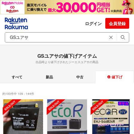
ログイン
会員登録
GSユアサの値下げアイテム
出品時より値下げされたジーエスユアサの商品
すべて
新品
中古
値下げ
約100件中 109 - 144件