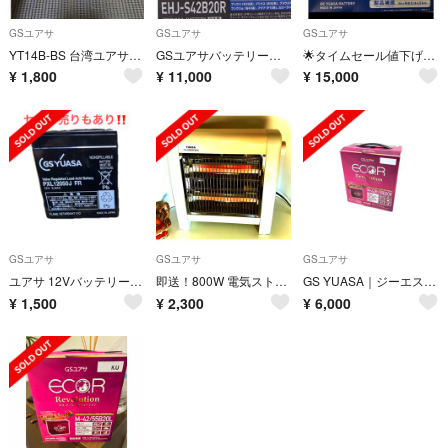
GSユアサ
GSユアサ
GSユアサ
YT14B-BS 台湾ユアサバッテリー
GSユアサバッテリー S42B20R
🌟タイムセール値下げ🌟ジーエスユアサ｜EHJ S46B24R HV
¥
1,800
¥
11,000
¥
15,000
GSユアサ
GSユアサ
GSユアサ
ユアサ 12Vバッテリー PXL12050J FR
即送！800W 電気ストーブ【ユアサ】使い易い！軽くてシンプル/コンパクト
GS YUASA｜ジーエス・ユアサ アイドリングストップ車・充電制御車対応バッテ
¥
1,500
¥
2,300
¥
6,000