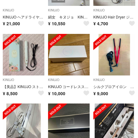
KINUJO
KINUJO
KINUJO
KINUJO ヘアドライヤー KH302 モカ
絹女 キヌジョ KINUJO KH202大風量マイナスイオン ドライヤー
KINUJO Hair Dryer ジャンク品
¥
21,000
¥
10,550
¥
4,700
KINUJO
KINUJO
KINUJO
【美品】KINUJO ストーレトアイロン
KINUJO コードレスストレートアイロン LX001
シルクプロアイロン radiant mini ラディアント シルクプレート
¥
8,500
¥
10,000
¥
9,000