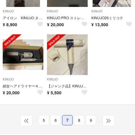
KINUJO
KINUJO
KINUJO
アイロン KINUJO タンス整理破格☆たぽ様
KINUJO PRO ストレートアイロン KP001 新品未使用
KINUJO26ミリコテ
¥
8,900
¥
20,000
¥
13,500
KINUJO
KINUJO
絹女ヘアドライヤーＫＨ202
【ジャンク品】KINUJO ヘアドライヤー KH301
¥
20,000
¥
5,500
…
5
6
7
8
9
…