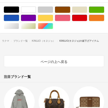
ブラック/黒色系
ホワイト/白色系
グレー/灰色系
ブラウン/茶色系
ベージュ系
グ
ブルー・ネイビー/青色系
パープル/紫色系
イエロー/黄色系
ピンク/桃色系
レッド/赤色系
オ
シルバー/銀色系
ゴールド/金色系
マルチカラー
ラクマ
ブランド一覧
KINUJO（キヌジョ）
KINUJO(キヌジョ)の値下げアイテム
ページの上へ戻る
注目ブランド一覧