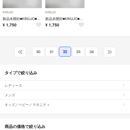
KINUJO
KINUJO
新品未開封■KINUJO■Soap de Sheep（Charcoal）
新品未開封■KINUJO■Soap de Sheep（Pure）
¥
1,750
¥
1,750
…
30
31
32
33
34
…
タイプで絞り込み
レディース
メンズ
キッズ／ベビー／マタニティ
商品の価格で絞り込み