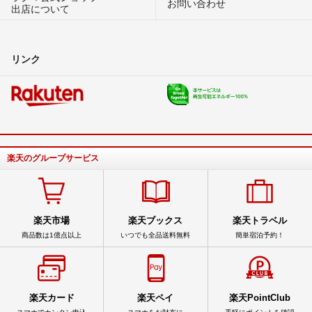
お問い合わせ
出店について
リンク
楽天のグループサービス
楽天市場
楽天ブックス
楽天トラベル
商品数は1億点以上
いつでも全品送料無料
簡単宿泊予約！
楽天カード
楽天ペイ
楽天PointClub