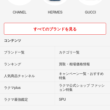
CHANEL
HERMES
GUCCI
すべてのブランドを見る
コンテンツ
ブランド一覧
カテゴリ一覧
ランキング
買取・相場価格情報
キャンペーン一覧・おすすめ
人気商品チャンネル
特集
ラクマ公式ショップ ファッシ
ラクマplus
ョン特集
ラクマ最強鑑定
SPU