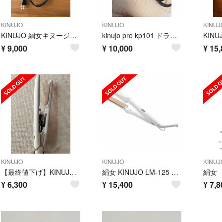
KINUJO
KINUJO
KINUJ
KINUJO 絹女キヌージョストレートアイロン
kinujo pro kp101 ドライヤー 最安
¥
9,000
¥
10,000
¥
15,
KINUJO
KINUJO
KINUJ
【最終値下げ】KINUJO 絹女 ストレートアイロン
絹女 KINUJO LM-125 ストレートヘアアイロン
¥
6,300
¥
15,400
¥
7,8