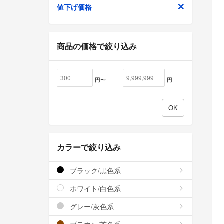
値下げ価格
商品の価格で絞り込み
円〜
円
カラーで絞り込み
ブラック/黒色系
ホワイト/白色系
グレー/灰色系