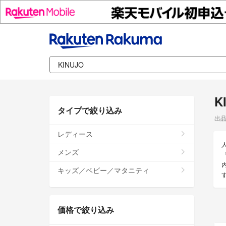
K
タイプで絞り込み
出
レディース
メンズ
「
キッズ／ベビー／マタニティ
価格で絞り込み