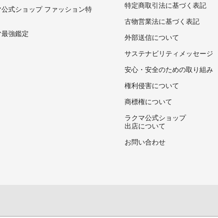
特定商取引法に基づく表記
マ公式ショップ ファッション特
古物営業法に基づく表記
マ最強鑑定
外部送信について
サステナビリティメッセージ
安心・安全のための取り組み
権利侵害について
商標権について
ラクマ公式ショップ
出店について
お問い合わせ