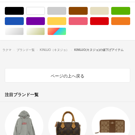
ブラック/黒色系
ホワイト/白色系
グレー/灰色系
ブラウン/茶色系
ベージュ系
グ
ブルー・ネイビー/青色系
パープル/紫色系
イエロー/黄色系
ピンク/桃色系
レッド/赤色系
オ
シルバー/銀色系
ゴールド/金色系
マルチカラー
ラクマ
ブランド一覧
KINUJO（キヌジョ）
KINUJO(キヌジョ)の値下げアイテム
ページの上へ戻る
注目ブランド一覧