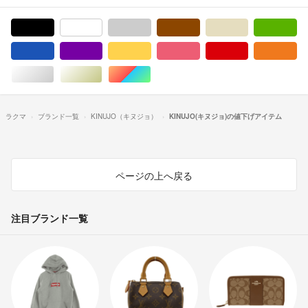
ブラック/黒色系
ホワイト/白色系
グレー/灰色系
ブラウン/茶色系
ベージュ系
グ
ブルー・ネイビー/青色系
パープル/紫色系
イエロー/黄色系
ピンク/桃色系
レッド/赤色系
オ
シルバー/銀色系
ゴールド/金色系
マルチカラー
ラクマ
ブランド一覧
KINUJO（キヌジョ）
KINUJO(キヌジョ)の値下げアイテム
ページの上へ戻る
注目ブランド一覧