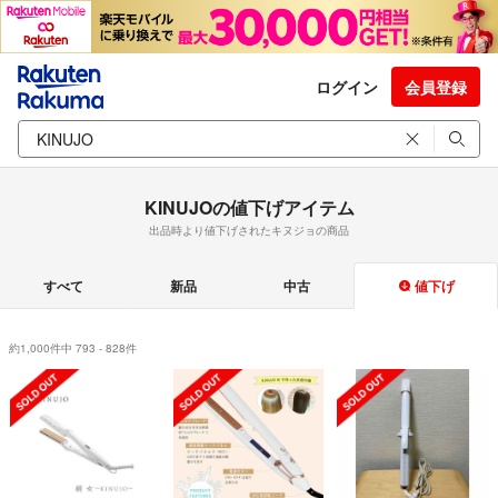
ログイン
会員登録
KINUJOの値下げアイテム
出品時より値下げされたキヌジョの商品
すべて
新品
中古
値下げ
約1,000件中 793 - 828件