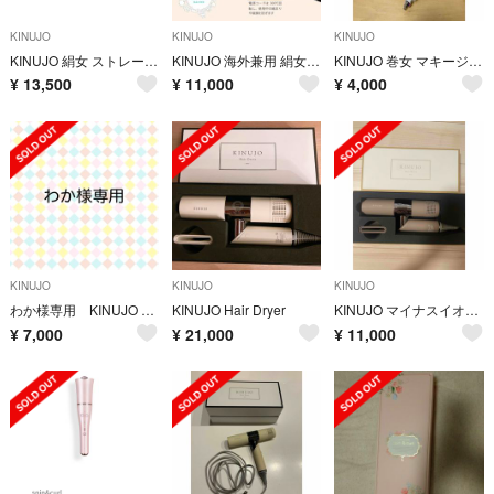
KINUJO
KINUJO
KINUJO
KINUJO 絹女 ストレートヘアアイロン
KINUJO 海外兼用 絹女 ストレートアイロン
KINUJO 巻女 マキージョ カールアイロン カールアイロン ヘアアイロン
¥
13,500
¥
11,000
¥
4,000
KINUJO
KINUJO
KINUJO
わか様専用 KINUJO USB充電式コードレスヘアアイロン DS058(1
KINUJO Hair Dryer
KINUJO マイナスイオンヘアドライヤー キヌージョ KH202
¥
7,000
¥
21,000
¥
11,000