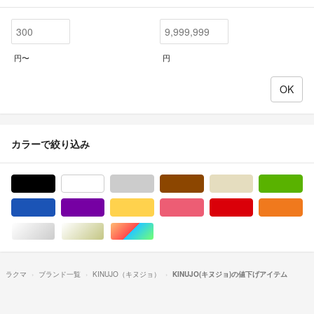
円〜
円
カラーで絞り込み
ブラック/黒色系
ホワイト/白色系
グレー/灰色系
ブラウン/茶色系
ベージュ系
グ
ブルー・ネイビー/青色系
パープル/紫色系
イエロー/黄色系
ピンク/桃色系
レッド/赤色系
オ
シルバー/銀色系
ゴールド/金色系
マルチカラー
ラクマ
ブランド一覧
KINUJO（キヌジョ）
KINUJO(キヌジョ)の値下げアイテム