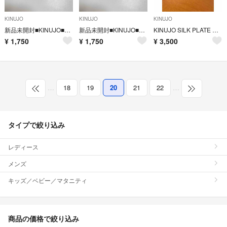
KINUJO
KINUJO
KINUJO
新品未開封■KINUJO■Soap de Sheep（Charcoal）
新品未開封■KINUJO■Soap de Sheep（Pure）
KINUJO SILK PLATE mini iron
¥
1,750
¥
1,750
¥
3,500
…
18
19
20
21
22
…
タイプで絞り込み
レディース
メンズ
キッズ／ベビー／マタニティ
商品の価格で絞り込み