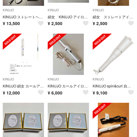
KINUJO
KINUJO
KINUJO
KINUJO ストレートヘアアイロン ホワイト ワールドワイド DS100
絹女 KINUJO アイロン コテ ジャンク
絹女 ストレートアイロン
¥
13,500
¥
2,500
¥
2,500
KINUJO
KINUJO
KINUJO
KINUJO 絹女 カールアイロン 28mm
KINUJO カールアイロン 絹女 28mm KC028(1台)
KINUJO spin&curl 自動巻きカールアイロン シルクプレート白
¥
12,000
¥
6,000
¥
9,100